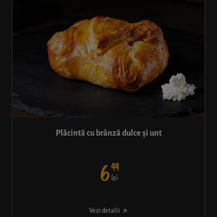
Plăcintă cu brânză dulce și unt
99
6
lei
Vezi detalii