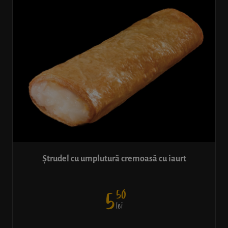
Ștrudel cu umplutură cremoasă cu iaurt
50
5
lei