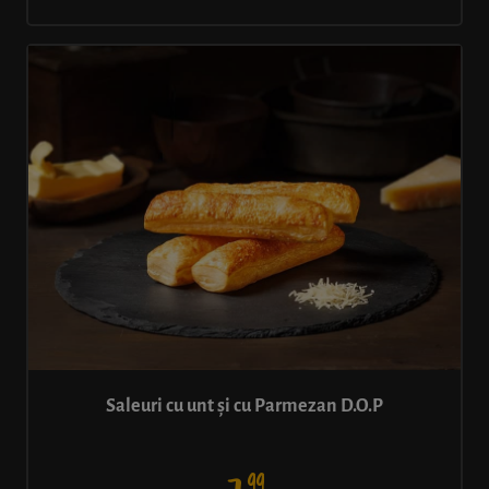
Saleuri cu unt și cu Parmezan D.O.P
99