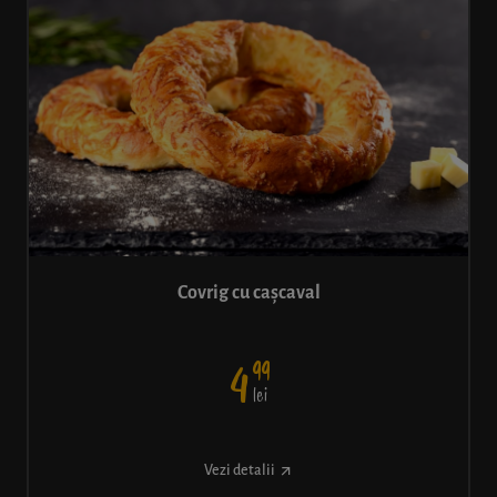
Covrig cu cașcaval
99
4
lei
Vezi detalii