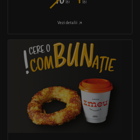
10
7
lei
lei
Vezi detalii