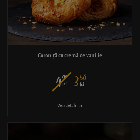
Coroniță cu cremă de vanilie
99
50
4
3
lei
lei
Vezi detalii