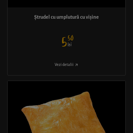
Ștrudel cu umplutură cu vișine
50
5
lei
Vezi detalii