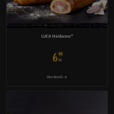
LUCA Haiducesc®
99
6
lei
Vezi detalii