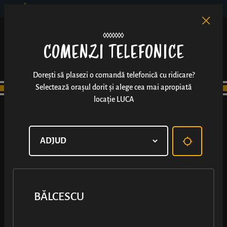
BĂLCESCU
RO
EN
/
COMENZI TELEFONICE
Dorești să plasezi o comandă telefonică cu ridicare?
Selectează orașul dorit și alege cea mai apropiată
locație LUCA
PRODUSE
BĂLCESCU
TOATE PRODUSELE