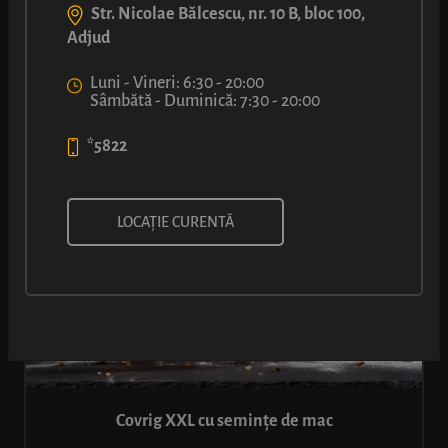
SIMIGERIE
·
PATISERIE
·
SANDVIȘURI
·
PIZZA
·
Str. Nicolae Bălcescu, nr. 10 B, bloc 100,
RESTAURANT
·
CAFEA ZMEU
·
BĂUTURI
Adjud
Luni - Vineri: 6:30 - 20:00
Sâmbătă - Duminică: 7:30 - 20:00
*5822
LOCAȚIE CURENTĂ
Covrig XXL cu semințe de mac