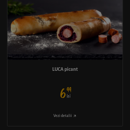
LUCA picant
99
6
lei
Vezi detalii