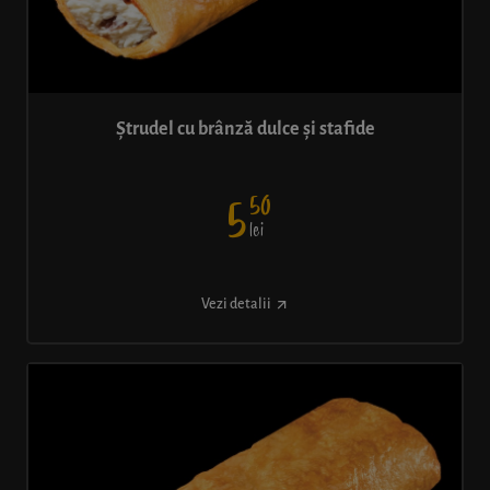
Ștrudel cu brânză dulce și stafide
50
5
lei
Vezi detalii