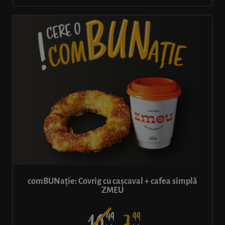
comBUNație: Covrig cu cașcaval + cafea simplă
ZMEU
49
99