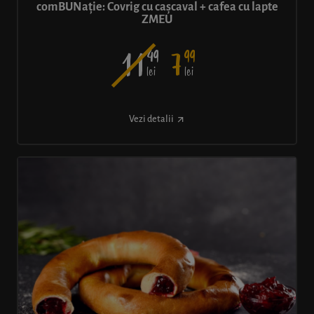
comBUNație: Covrig cu cașcaval + cafea cu lapte
ZMEU
49
99
11
7
lei
lei
Vezi detalii