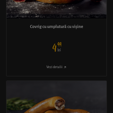
Covrig cu umplutură cu vișine
99
4
lei
Vezi detalii