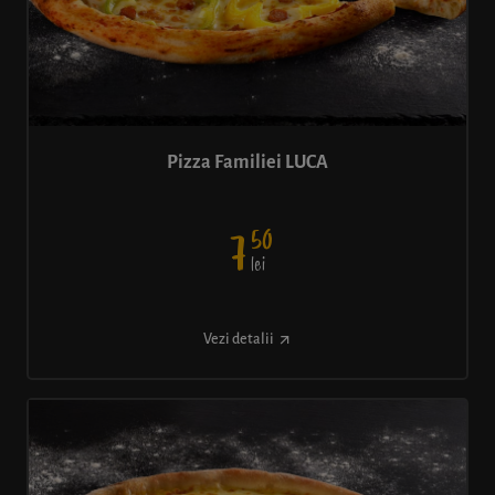
Pizza Familiei LUCA
50
7
lei
Vezi detalii