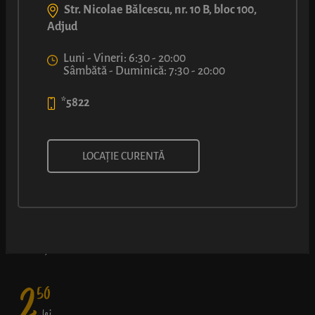
Str. Nicolae Bălcescu, nr. 10 B, bloc 100,
Adjud
Luni - Vineri: 6:30 - 20:00
Sâmbătă - Duminică: 7:30 - 20:00
*5822
COVRIG XXL CU SEMINȚE DE
LOCAȚIE CURENTĂ
SUSAN
Aluat fraged frumos împletit și bine rumenit, presărat cu
semințe de susan.
2
50