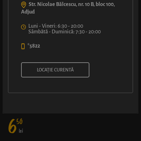
Str. Nicolae Bălcescu, nr. 10 B, bloc 100,
Adjud
Luni - Vineri: 6:30 - 20:00
Sâmbătă - Duminică: 7:30 - 20:00
*5822
MERDENEA CU BRÂNZĂ
LOCAȚIE CURENTĂ
Umplutură bogată într-un foietaj frământat cu măiestrie - fără
exces de ulei, elastic cât să nu se sfărâme când muști cu poftă, și
în straturi fine.
6
50
lei