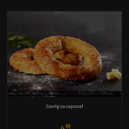
Covrig cu cașcaval
99