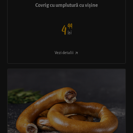
Covrig cu umplutură cu vișine
99
4
lei
Vezi detalii