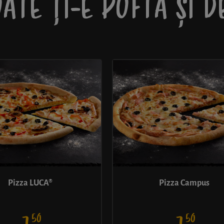
ATE ȚI-E POFTĂ ȘI 
Pizza LUCA®
Pizza Campus
50
50