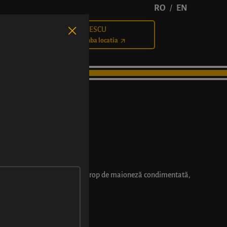
RO
EN
/
BĂLCESCU
Cariere
Schimba locatia
mură, dulce-acrișoară, și un strop de maioneză condimentată,