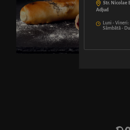
Str. Nicolae B
Adjud
Luni - Vineri:
Sâmbătă - Dum