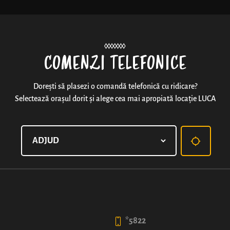
Noutăți
COMENZI TELEFONICE
Dorești să plasezi o comandă telefonică cu ridicare?
Selectează orașul dorit și alege cea mai apropiată locație LUCA
LUCA PICANT
Cârnăcior de grătar, asezonat cu varză roșie în sara
într-un aluat de covrig bine rumenit.
99
*5822