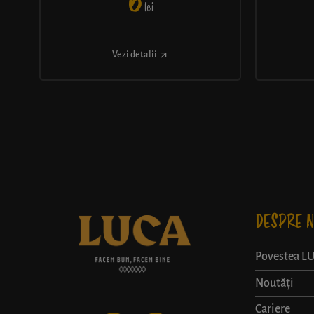
6
lei
Vezi detalii
DESPRE N
Povestea L
Noutăți
Cariere