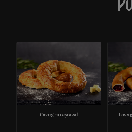
PO
Covrig cu cașcaval
Covrig