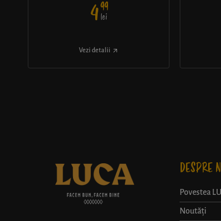
99
4
lei
Vezi detalii
DESPRE N
Povestea L
Noutăți