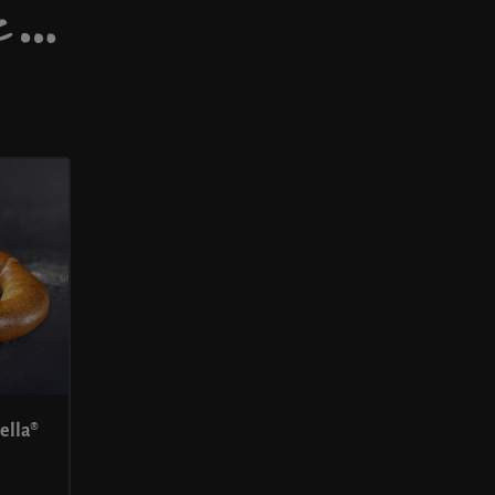
DE…
ella®