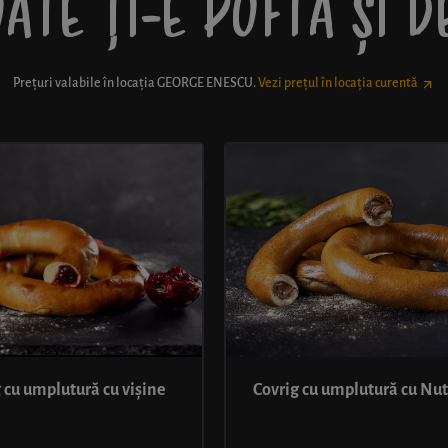
ATE ȚI-E POFTĂ ȘI 
Prețuri valabile în locația
GEORGE ENESCU
.
Vezi prețul în locația curentă
 cu umplutură cu vișine
Covrig cu umplutură cu Nut