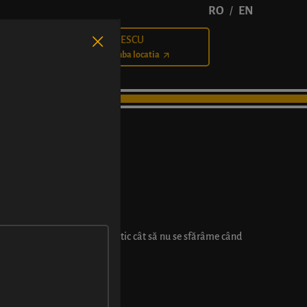
RO
EN
/
BĂLCESCU
Cariere
Schimba locatia
ie - fără exces de ulei, elastic cât să nu se sfărâme când