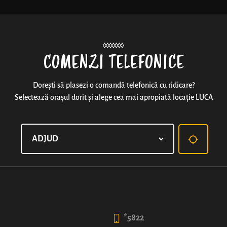
Noutăți
COMENZI TELEFONICE
Dorești să plasezi o comandă telefonică cu ridicare?
Selectează orașul dorit și alege cea mai apropiată locație LUCA
MERDENEA CU BRÂNZĂ
Umplutură bogată într-un foietaj frământat cu măiestr
muști cu poftă, și în straturi fine.
50
*5822