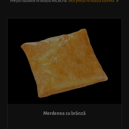
Prețuri valabile în locația
MICRO 18
.
Vezi prețul în locația curentă
Merdenea cu brânză