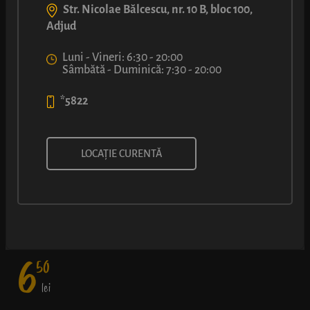
Str. Nicolae Bălcescu, nr. 10 B, bloc 100,
Adjud
Luni - Vineri: 6:30 - 20:00
Sâmbătă - Duminică: 7:30 - 20:00
*5822
LUCA PICANT
LOCAȚIE CURENTĂ
Cârnăcior de grătar, asezonat cu varză roșie în saramură, dulce-
acrișoară, și un strop de maioneză condimentată, într-un aluat
de covrig bine rumenit.
6
50
lei