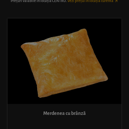
Prețuri valabile în locația
CENTRU
.
Vezi prețul în locația curentă
Merdenea cu brânză