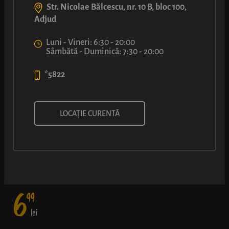
Str. Nicolae Bălcescu, nr. 10 B, bloc 100,
Adjud
Luni - Vineri: 6:30 - 20:00
Sâmbătă - Duminică: 7:30 - 20:00
*5822
LUCA PICANT
LOCAȚIE CURENTĂ
Cârnăcior de grătar, asezonat cu varză roșie în saramură, dulce-
acrișoară, și un strop de maioneză condimentată, într-un aluat
de covrig bine rumenit.
6
99
lei