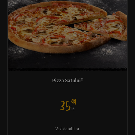
Pizza Satului®
99
35
lei
Vezi detalii