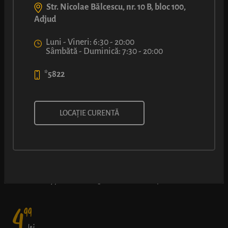
Str. Nicolae Bălcescu, nr. 10 B, bloc 100,
Adjud
Luni - Vineri: 6:30 - 20:00
Sâmbătă - Duminică: 7:30 - 20:00
*5822
COVRIG CU UMPLUTURĂ CU
LOCAȚIE CURENTĂ
VIȘINE
Gustul dulce-acrișor al umpluturii de vișine (50% fruct) și-a găsit
un loc călduț și bun în covrigul nostru cu miez pufos
4
99