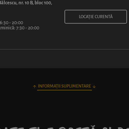
ălcescu, nr. 10 B, bloc 100,
LOCAȚIE CURENTĂ
 6:30 - 20:00
1 felie
30 cm
40 cm
inică: 7:30 - 20:00
7
50
lei
/ felie
INFORMAȚII SUPLIMENTARE