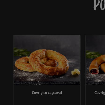
PO
Covrig cu cașcaval
Covrig