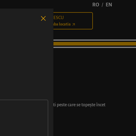
RO
EN
/
BĂLCESCU
Cariere
Schimba locatia
ă și rondele de măsline grecești peste care se topește încet
pot varia cu ±2 cm.