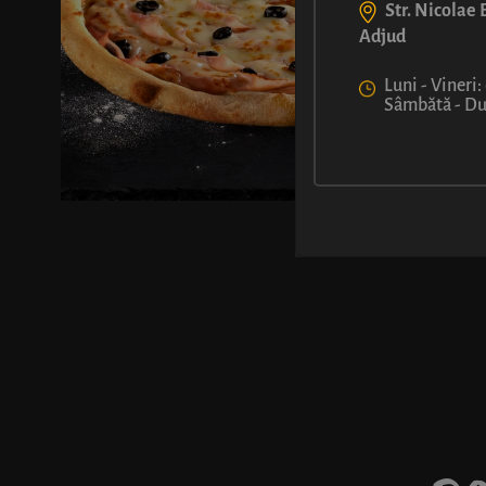
Str. Nicolae B
Adjud
Luni - Vineri:
Sâmbătă - Dum