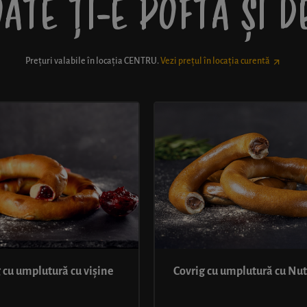
ATE ȚI-E POFTĂ ȘI 
Prețuri valabile în locația
CENTRU
.
Vezi prețul în locația curentă
 cu umplutură cu vișine
Covrig cu umplutură cu Nut