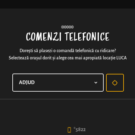
Noutăți
COMENZI TELEFONICE
Dorești să plasezi o comandă telefonică cu ridicare?
Selectează orașul dorit și alege cea mai apropiată locație LUCA
PIZZA CAMPUS
Blat clasic de pizza, sos din pulpă de roșii, șuncă fin
Mozzarella.
*Dimensiunile produselor pizza în varianta de 40 cm 
Alege dimensiunea
*5822