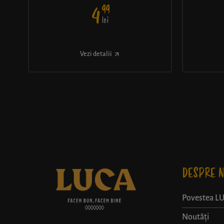
99
4
lei
Vezi detalii
DESPRE N
Povestea L
Noutăți