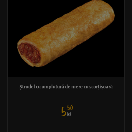
Ștrudel cu umplutură de mere cu scorțișoară
50
5
lei