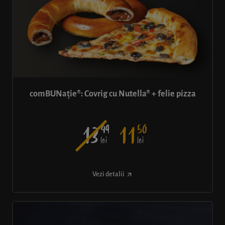
comBUNație®: Covrig cu Nutella® + felie pizza
49
50
13
11
lei
lei
Vezi detalii