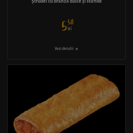
Ștrudel cu brânză dulce și stafide
50
5
lei
Vezi detalii