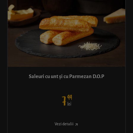
Saleuri cu unt și cu Parmezan D.O.P
99
7
lei
Vezi detalii