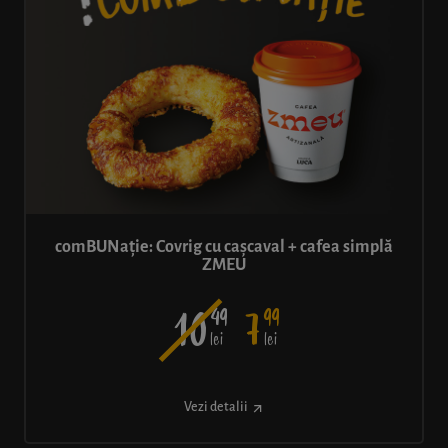
comBUNație: Covrig cu cașcaval + cafea simplă
ZMEU
49
99
10
7
lei
lei
Vezi detalii