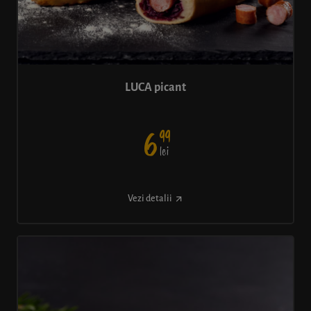
LUCA picant
99
6
lei
Vezi detalii