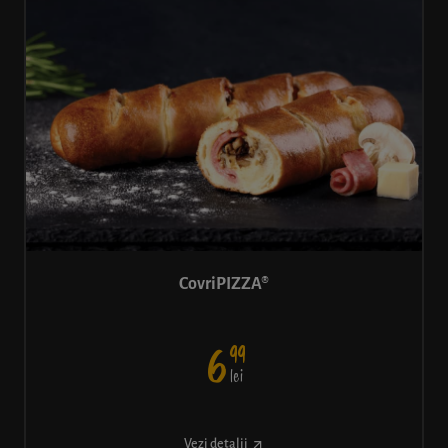
CovriPIZZA®
99
6
lei
Vezi detalii