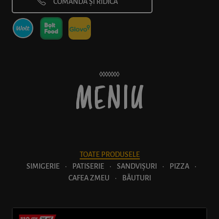
COMANDĂ ȘI RIDICĂ
MENIU
TOATE PRODUSELE
SIMIGERIE
·
PATISERIE
·
SANDVIȘURI
·
PIZZA
·
CAFEA ZMEU
·
BĂUTURI