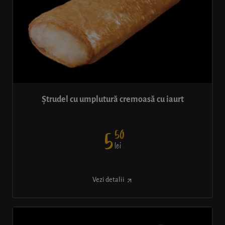
Ștrudel cu umplutură cremoasă cu iaurt
50
5
lei
Vezi detalii