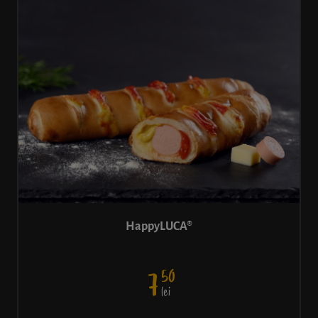
HappyLUCA®
50
7
lei