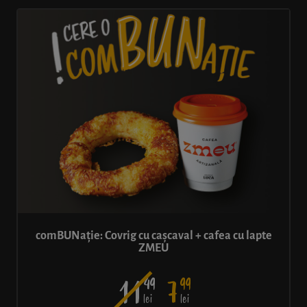
comBUNație: Covrig cu cașcaval + cafea cu lapte
ZMEU
49
99
11
7
lei
lei