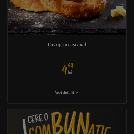
Covrig cu cașcaval
99
4
lei
Vezi detalii