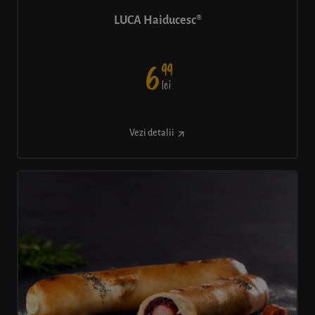
LUCA Haiducesc®
99
6
lei
Vezi detalii