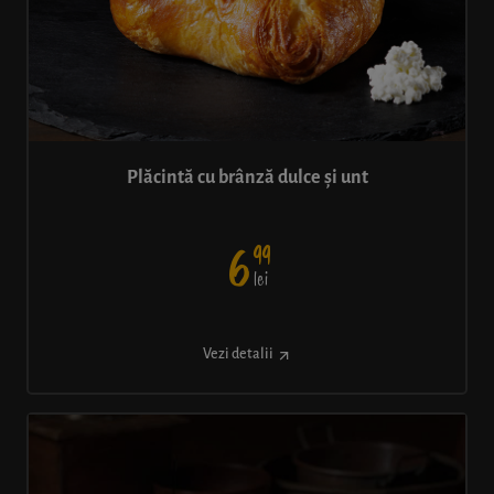
Plăcintă cu brânză dulce și unt
99
6
lei
Vezi detalii