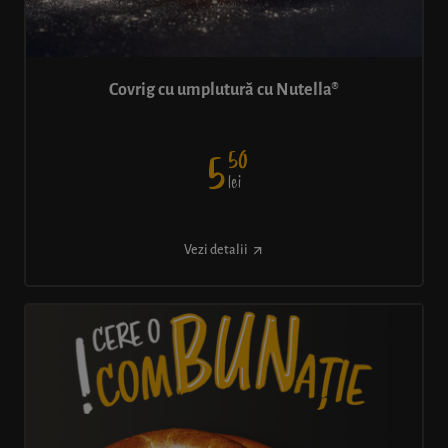
Covrig cu umplutură cu Nutella®
50
5
lei
Vezi detalii