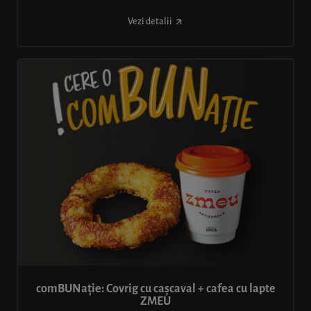
Vezi detalii
comBUNație: Covrig cu cașcaval + cafea cu lapte
ZMEU