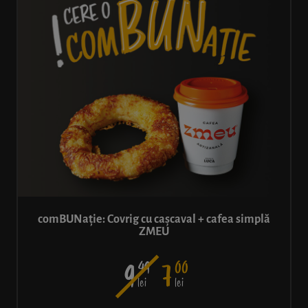
comBUNație: Covrig cu cașcaval + cafea simplă
ZMEU
49
00
9
7
lei
lei