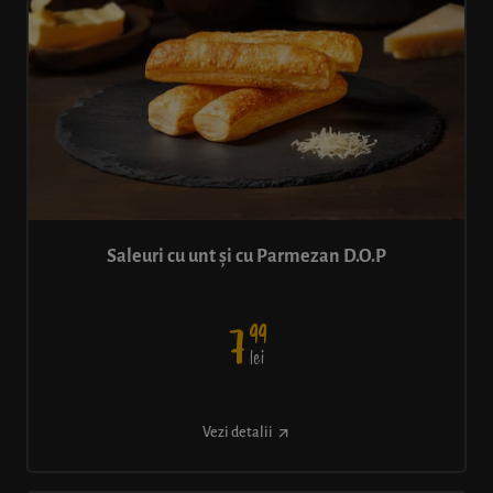
Saleuri cu unt și cu Parmezan D.O.P
99
7
lei
Vezi detalii