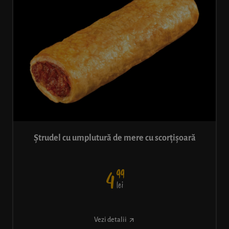
Ștrudel cu umplutură de mere cu scorțișoară
99
4
lei
Vezi detalii