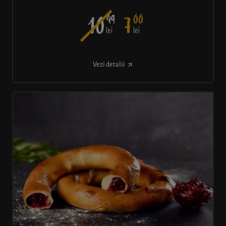
49
00
10
7
lei
lei
Vezi detalii