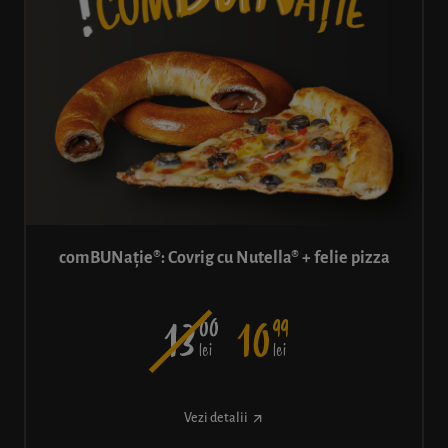
comBUNație®: Covrig cu Nutella® + felie pizza
00
99
13
10
lei
lei
Vezi detalii