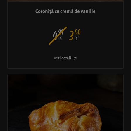
Coroniță cu cremă de vanilie
99
50
4
3
lei
lei
Vezi detalii