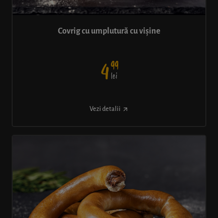
Covrig cu umplutură cu vișine
99
4
lei
Vezi detalii