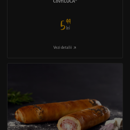
CovriLUCA®
99
5
lei
Vezi detalii