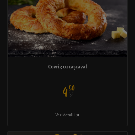
Covrig cu cașcaval
50
4
lei
Vezi detalii