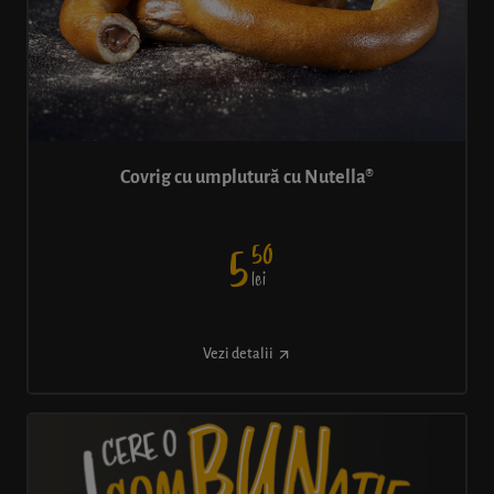
Covrig cu umplutură cu Nutella®
50
5
lei
Vezi detalii