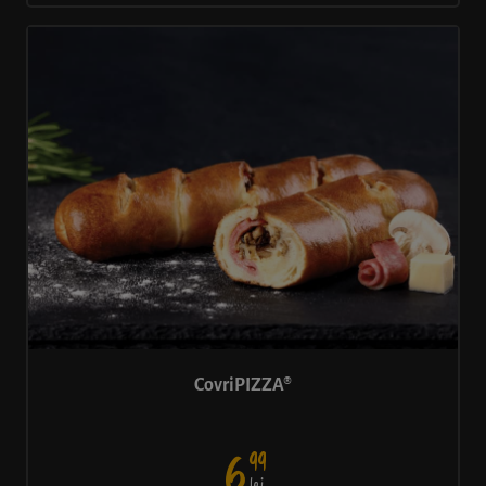
CovriPIZZA®
99
6