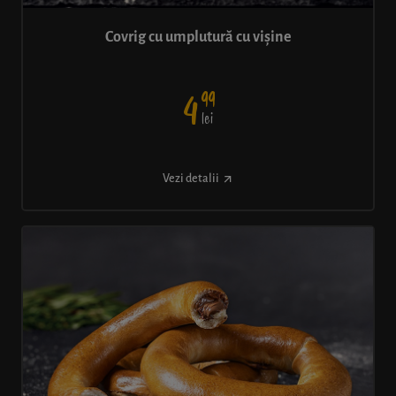
Covrig cu umplutură cu vișine
99
4
lei
Vezi detalii