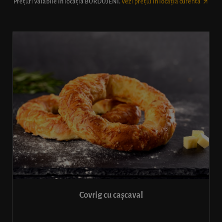
Prețuri valabile în locația
BURDUJENI
.
Vezi prețul în locația curentă
Covrig cu cașcaval