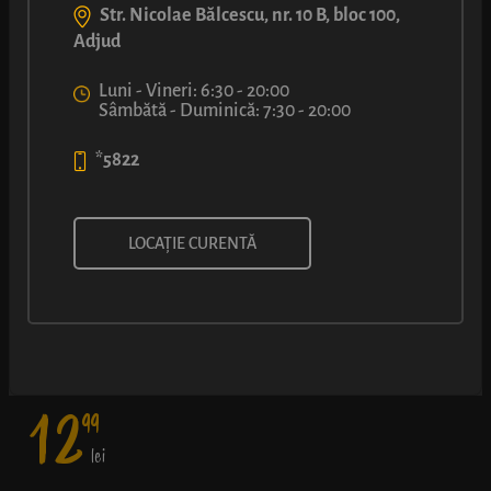
Str. Nicolae Bălcescu, nr. 10 B, bloc 100,
Adjud
Luni - Vineri: 6:30 - 20:00
Sâmbătă - Duminică: 7:30 - 20:00
*5822
SANDVIȘ CU MUȘCHI
LOCAȚIE CURENTĂ
O combinație clasică: baghetă cu crustă aurie, ușor crocantă, și
miez pufos,unsă cu cremă de brânză, felii de mușchi, de
cașcaval și rondele de ardei kapia.
12
99
lei