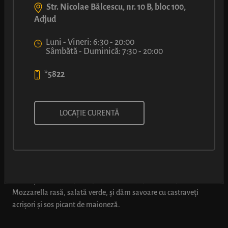
Str. Nicolae Bălcescu, nr. 10 B, bloc 100,
Adjud
Luni - Vineri: 6:30 - 20:00
Sâmbătă - Duminică: 7:30 - 20:00
*5822
SANDVIȘ CU FILE DE PIEPT DE
LOCAȚIE CURENTĂ
PUI (SOS PICANT)
Chiflă cu miez aerat și crustă aurie, coaptă pe loc, umplută cu
cubulețe din file de pui copt (98% carne), peste care presărăm
Mozzarella rasă, salată verde, și dăm savoare cu castraveți
acrișori și sos picant de maioneză.