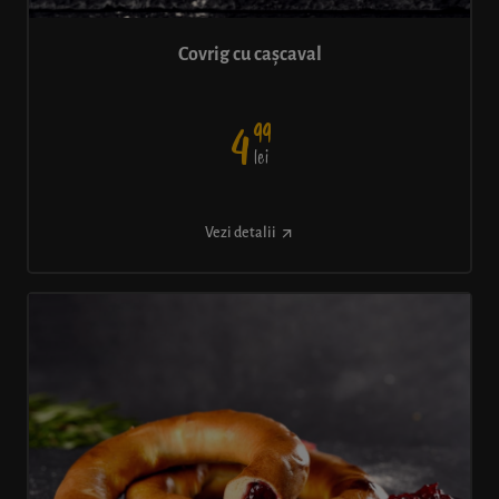
Covrig cu cașcaval
99
4
lei
Vezi detalii