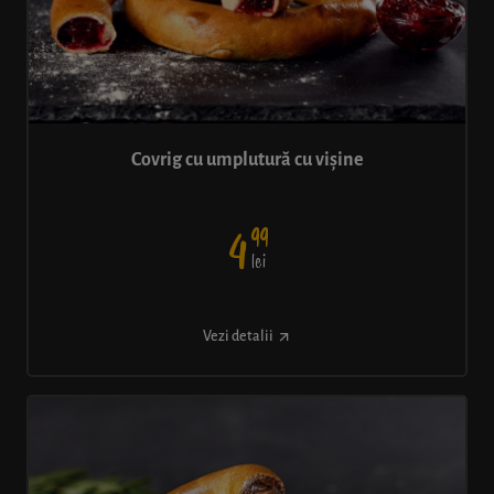
Covrig cu umplutură cu vișine
99
4
lei
Vezi detalii