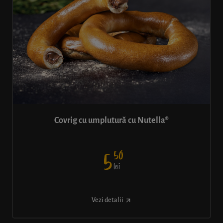
Covrig cu umplutură cu Nutella®
50
5
lei
Vezi detalii