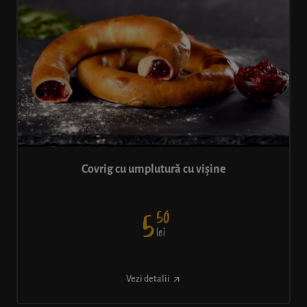
Covrig cu umplutură cu vișine
50
5
lei
Vezi detalii