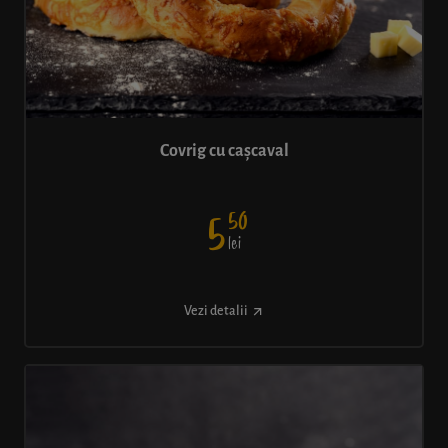
Covrig cu cașcaval
50
5
lei
Vezi detalii