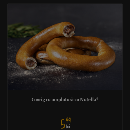
Covrig cu umplutură cu Nutella®
99
5
lei