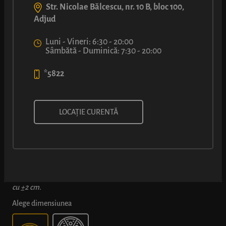
Str. Nicolae Bălcescu, nr. 10 B, bloc 100,
Adjud
Luni - Vineri: 6:30 - 20:00
Sâmbătă - Duminică: 7:30 - 20:00
*5822
PIZZA LUCA®
LOCAȚIE CURENTĂ
Blat clasic de pizza, uns cu sos din pulpă de roșii, topping bogat
de Mozzarella, șuncă fină, rondele de salam, măsline grecești,
ardei capia și ciuperci Champignon proaspete.
*Dimensiunile produselor pizza în varianta de 40 cm pot varia
cu ±2 cm.
Alege dimensiunea