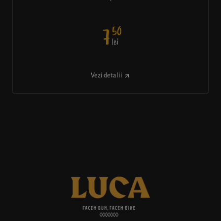
50
7
lei
Vezi detalii