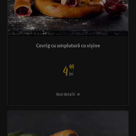
Covrig cu umplutură cu vișine
99
4
lei
Vezi detalii