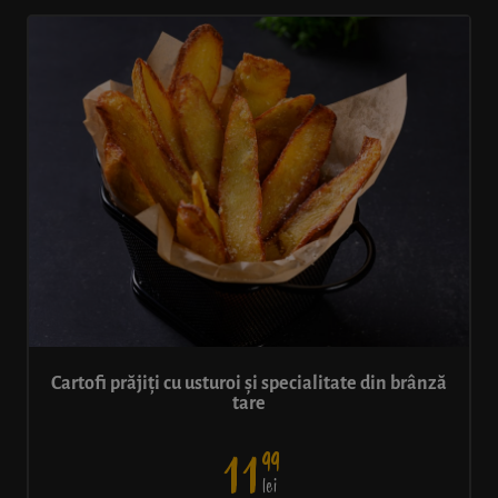
Cartofi prăjiți cu usturoi și specialitate din brânză
tare
99
11
lei