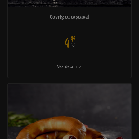
Covrig cu cașcaval
99
4
lei
Vezi detalii