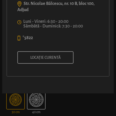
Str. Nicolae Bălcescu, nr. 10 B, bloc 100,
Adjud
Luni - Vineri: 6:30 - 20:00
Sâmbătă - Duminică: 7:30 - 20:00
*5822
PIZZA DE POST
LOCAȚIE CURENTĂ
*Dimensiunile produselor pizza în variantele de 30 cm și 40 cm
pot varia cu ±2 cm.
Alege dimensiunea
30 cm
40 cm