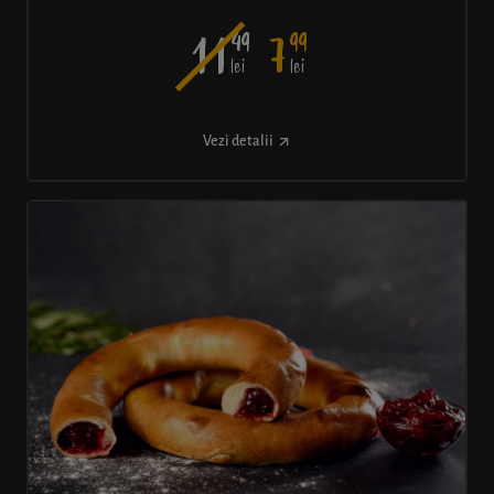
49
99
11
7
lei
lei
Vezi detalii