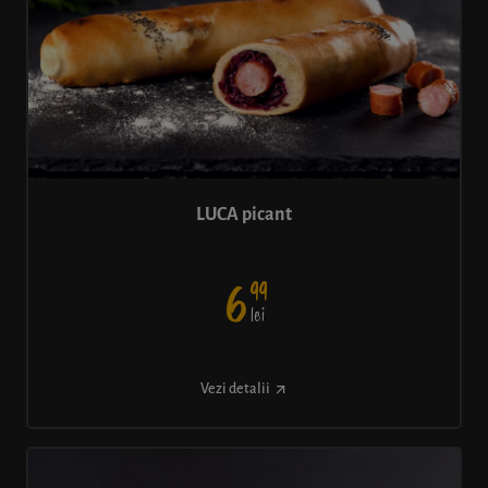
LUCA picant
99
6
lei
Vezi detalii