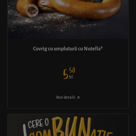
Covrig cu umplutură cu Nutella®
50
5
lei
Vezi detalii