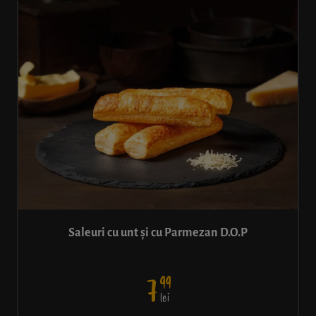
Saleuri cu unt și cu Parmezan D.O.P
99
7
lei