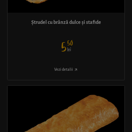
Ștrudel cu brânză dulce și stafide
50
5
lei
Vezi detalii