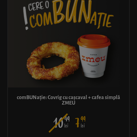
comBUNație: Covrig cu cașcaval + cafea simplă
ZMEU
49
99
10
7
lei
lei