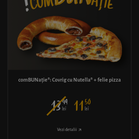
comBUNație®: Covrig cu Nutella® + felie pizza
49
50
13
11
lei
lei
Vezi detalii