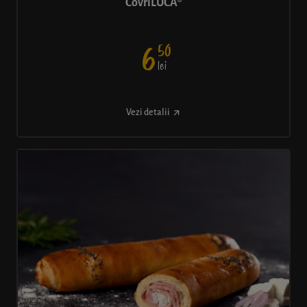
CovriLUCA®
50
6
lei
Vezi detalii