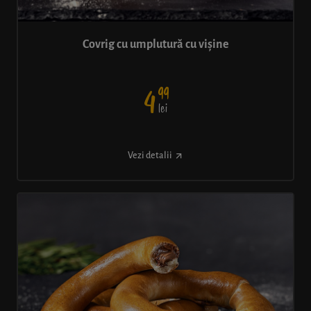
Covrig cu umplutură cu vișine
99
4
lei
Vezi detalii