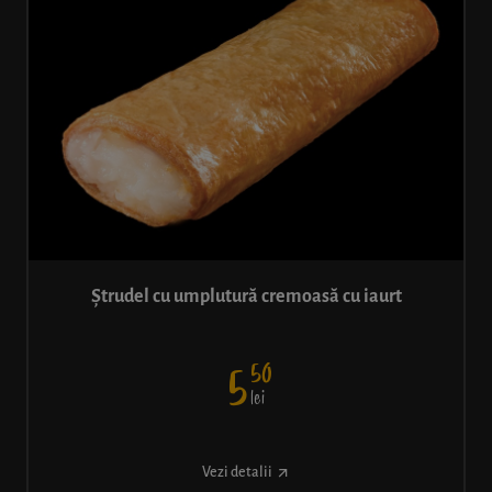
Ștrudel cu umplutură cremoasă cu iaurt
50
5
lei
Vezi detalii