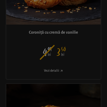
Coroniță cu cremă de vanilie
99
50
4
3
lei
lei
Vezi detalii