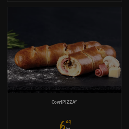
CovriPIZZA®
99
6