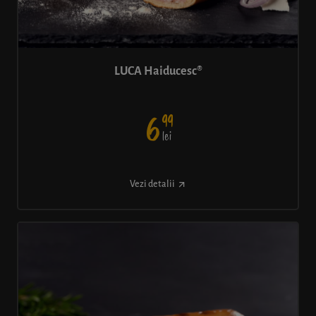
LUCA Haiducesc®
99
6
lei
Vezi detalii