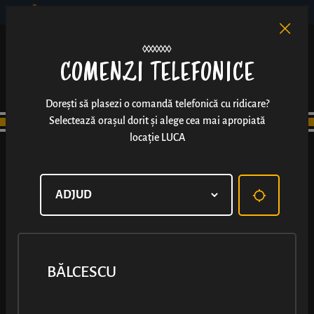
BĂLCESCU
RO
EN
/
COMENZI TELEFONICE
Dorești să plasezi o comandă telefonică cu ridicare?
Selectează orașul dorit și alege cea mai apropiată
locație LUCA
PIAȚA REȘIȚA
BĂLCESCU