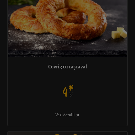
Covrig cu cașcaval
99
4
lei
Vezi detalii