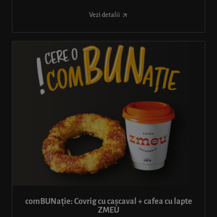
Vezi detalii
comBUNație: Covrig cu cașcaval + cafea cu lapte
ZMEU