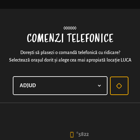
Noutăți
COMENZI TELEFONICE
Dorești să plasezi o comandă telefonică cu ridicare?
Selectează orașul dorit și alege cea mai apropiată locație LUCA
OITUZ
Bd. Oituz nr. 19, Onești
*5822