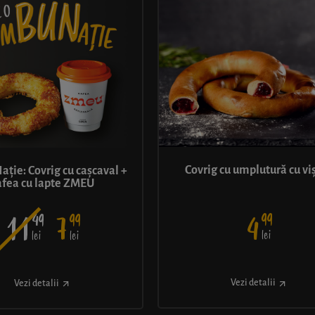
Covrig cu umplutură cu vi
ie: Covrig cu cașcaval +
afea cu lapte ZMEU
99
49
99
4
11
7
lei
lei
lei
Vezi detalii
Vezi detalii