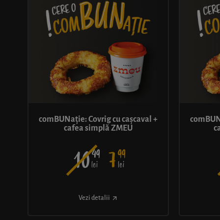
comBUNație: Covrig cu cașcaval +
comBUNaț
cafea simplă ZMEU
c
49
99
10
7
lei
lei
Vezi detalii