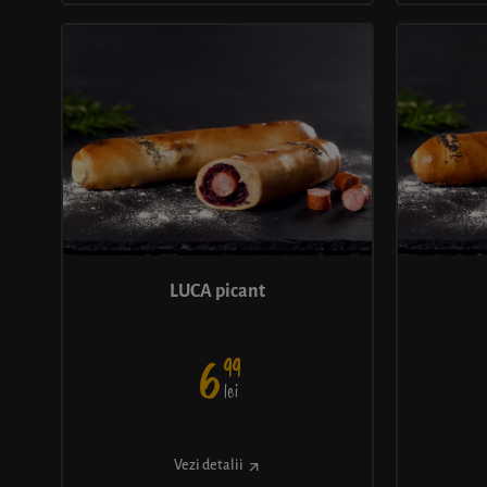
LUCA picant
99
6
lei
Vezi detalii