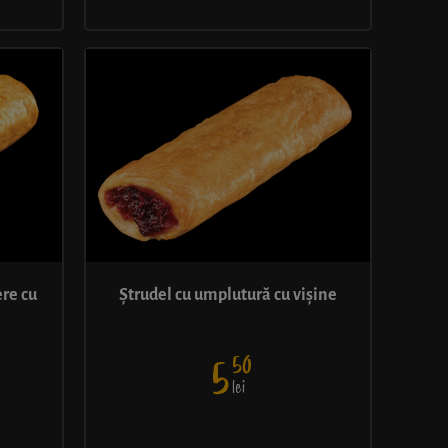
re cu
Ștrudel cu umplutură cu vișine
50
5
lei