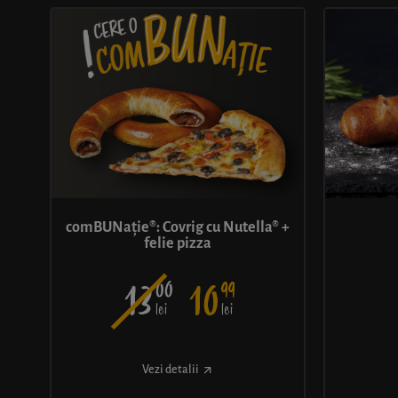
comBUNație®: Covrig cu Nutella® +
felie pizza
00
99
13
10
lei
lei
Vezi detalii