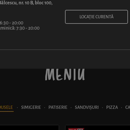
ălcescu, nr. 10 B, bloc 100,
*5822
LOCAȚIE CURENTĂ
Luni-Vineri: 06:30-20:30; Sâmbătă-Duminică: 07-20:30
 6:30 - 20:00
inică: 7:30 - 20:00
MENIU
DUSELE
·
SIMIGERIE
·
PATISERIE
·
SANDVIȘURI
·
PIZZA
·
C