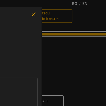
RO
EN
/
BĂLCESCU
Cariere
Schimba locatia
INDICAȚII DE ORIENTARE