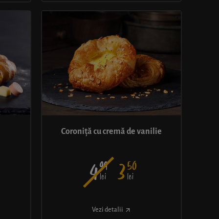
Coroniță cu cremă de vanilie
99
50
4
3
lei
lei
Vezi detalii