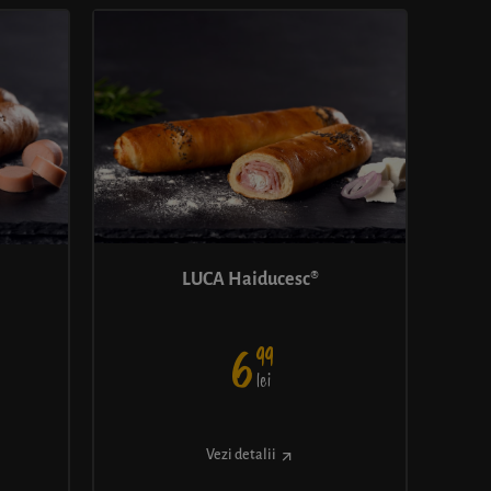
LUCA Haiducesc®
99
6
lei
Vezi detalii