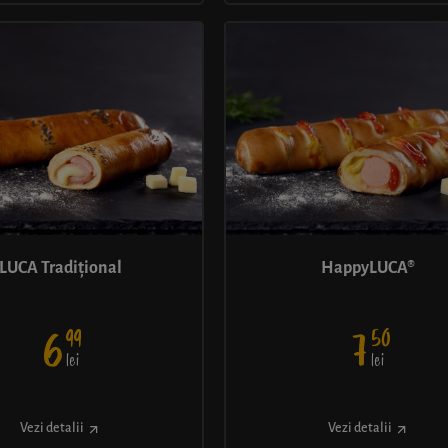
LUCA Tradițional
HappyLUCA®
99
50
6
7
lei
lei
Vezi detalii
Vezi detalii