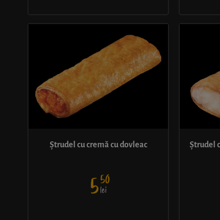
Ștrudel cu cremă cu dovleac
Ștrudel 
50
5
lei