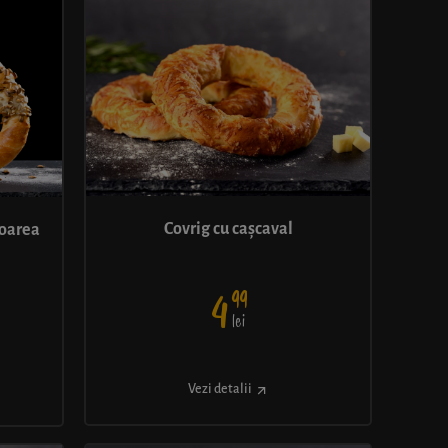
Covrig cu cașcaval
loarea
99
4
lei
Vezi detalii