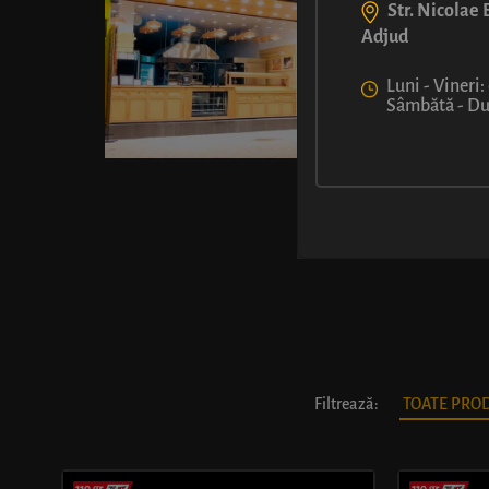
Str. Nicolae B
Adjud
Luni - Vineri:
Sâmbătă - Dum
Filtrează:
TOATE PRO