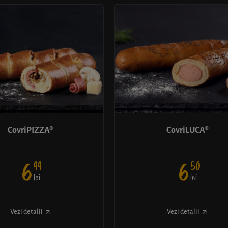
CovriPIZZA®
CovriLUCA®
99
50
6
6
lei
lei
Vezi detalii
Vezi detalii