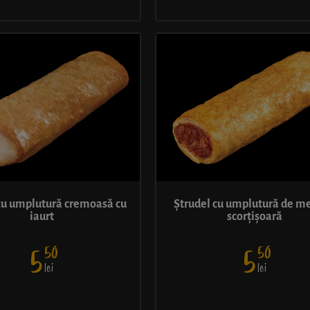
cu umplutură cremoasă cu
Ștrudel cu umplutură de me
iaurt
scorțișoară
50
50
5
5
lei
lei