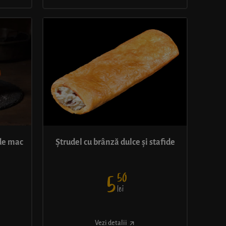
 de mac
Ștrudel cu brânză dulce și stafide
50
5
lei
Vezi detalii