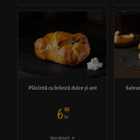
Plăcintă cu brânză dulce și unt
Saleur
99
6
lei
Vezi detalii