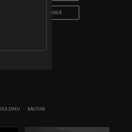
COMANDĂ ȘI RIDICĂ
AFEA ZMEU
·
BĂUTURI