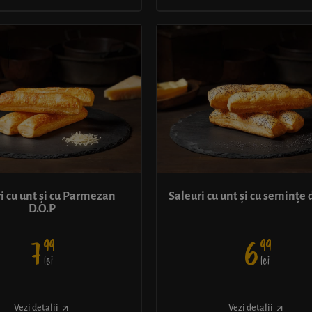
i cu unt și cu Parmezan
Saleuri cu unt și cu semințe
D.O.P
99
99
7
6
lei
lei
Vezi detalii
Vezi detalii