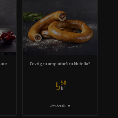
șine
Covrig cu umplutură cu Nutella®
50
5
lei
Vezi detalii