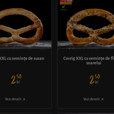
XXL cu semințe de susan
Covrig XXL cu semințe de f
soarelui
50
50
2
2
lei
lei
Vezi detalii
Vezi detalii