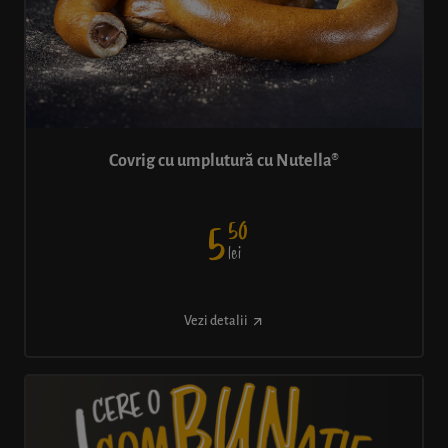
Covrig cu umplutură cu Nutella®
50
5
lei
Vezi detalii