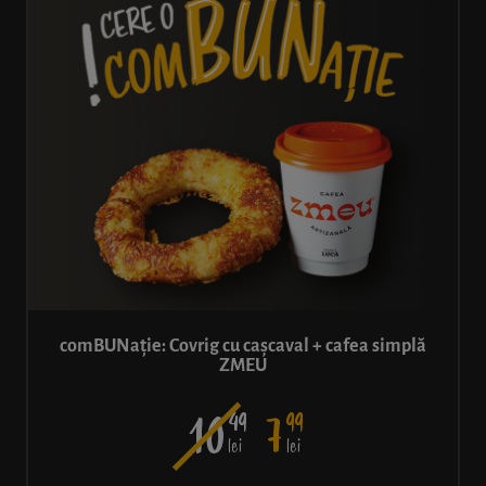
comBUNație: Covrig cu cașcaval + cafea simplă
ZMEU
49
99
10
7
lei
lei