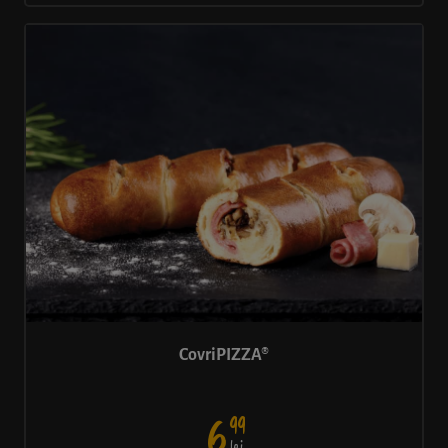
CovriPIZZA®
99
6