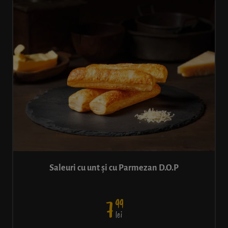
Saleuri cu unt și cu Parmezan D.O.P
99
7
lei