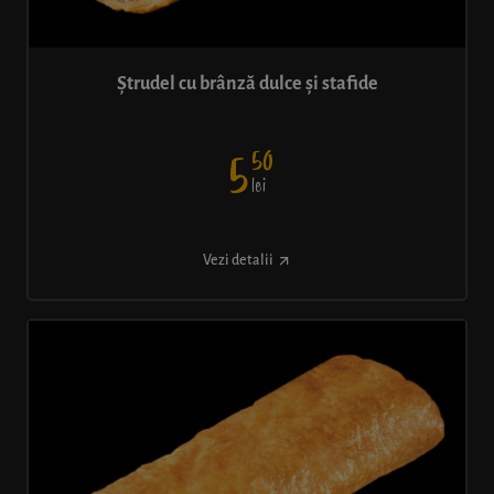
Ștrudel cu brânză dulce și stafide
50
5
lei
Vezi detalii