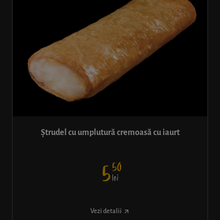
Ștrudel cu umplutură cremoasă cu iaurt
50
5
lei
Vezi detalii