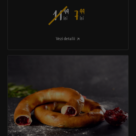
49
99
11
7
lei
lei
Vezi detalii