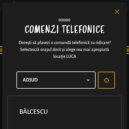
BĂLCESCU
RO
EN
/
COMENZI TELEFONICE
Dorești să plasezi o comandă telefonică cu ridicare?
Selectează orașul dorit și alege cea mai apropiată
locație LUCA
LIVIU REBREANU
BĂLCESCU