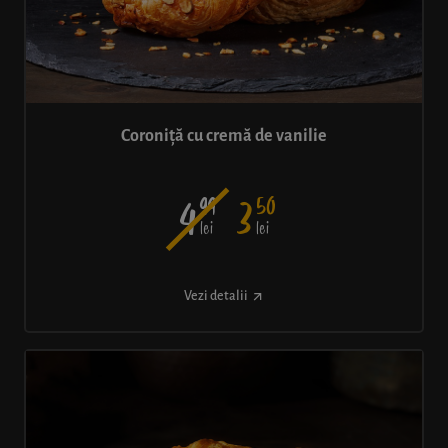
Coroniță cu cremă de vanilie
99
50
4
3
lei
lei
Vezi detalii