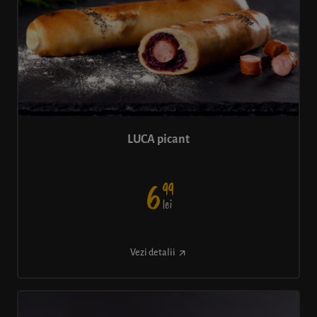
LUCA picant
99
6
lei
Vezi detalii