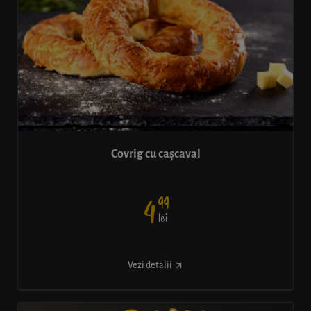
Covrig cu cașcaval
99
4
lei
Vezi detalii