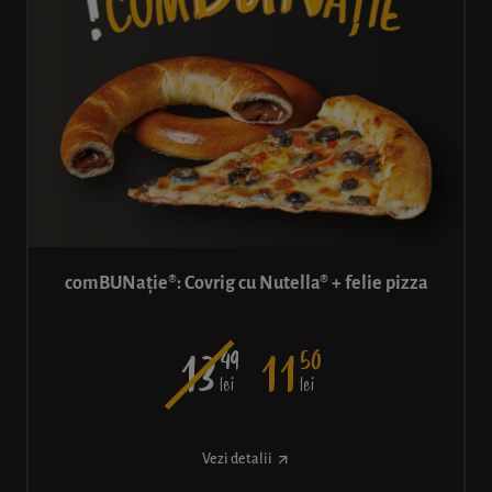
comBUNație®: Covrig cu Nutella® + felie pizza
49
50
13
11
lei
lei
Vezi detalii