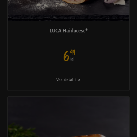
LUCA Haiducesc®
99
6
lei
Vezi detalii