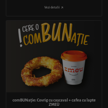
Vezi detalii
comBUNație: Covrig cu cașcaval + cafea cu lapte
ZMEU