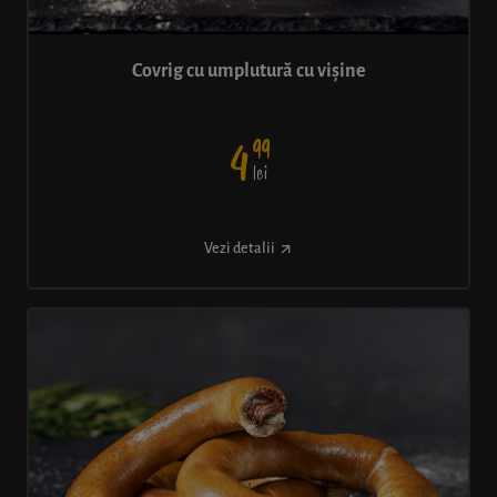
Covrig cu umplutură cu vișine
99
4
lei
Vezi detalii