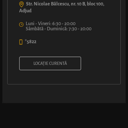
Str. Nicolae Bălcescu, nr. 10 B, bloc 100,
Adjud
Luni - Vineri: 6:30 - 20:00
Sâmbătă - Duminică: 7:30 - 20:00
*5822
FLAT WHITE
LOCAȚIE CURENTĂ
6
4
50
99
lei
lei