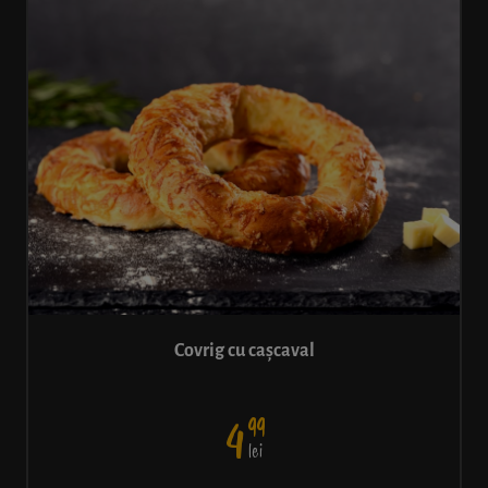
Covrig cu cașcaval
99
4
lei