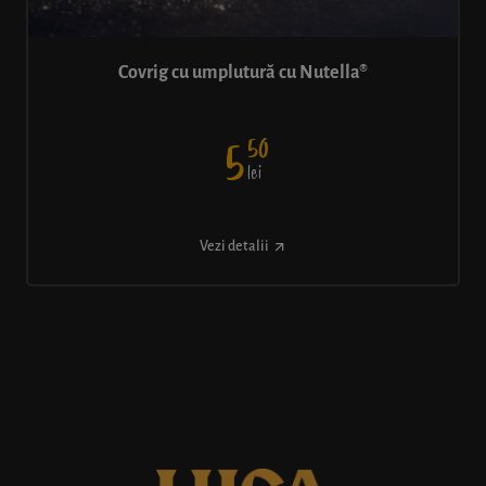
Covrig cu umplutură cu Nutella®
50
5
lei
Vezi detalii