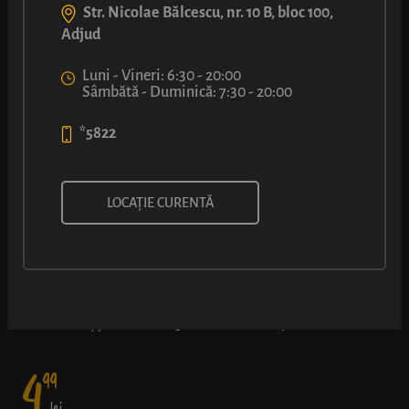
Str. Nicolae Bălcescu, nr. 10 B, bloc 100,
Adjud
Luni - Vineri: 6:30 - 20:00
Sâmbătă - Duminică: 7:30 - 20:00
*5822
COVRIG CU UMPLUTURĂ CU
LOCAȚIE CURENTĂ
VIȘINE
Gustul dulce-acrișor al umpluturii de vișine (50% fruct) și-a găsit
un loc călduț și bun în covrigul nostru cu miez pufos
4
99