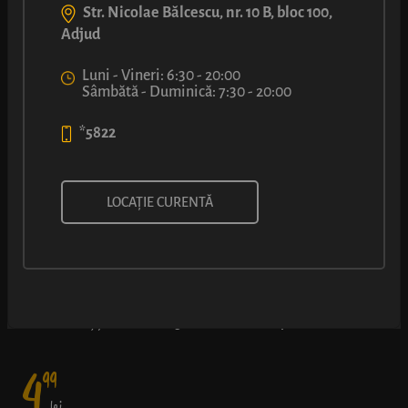
Str. Nicolae Bălcescu, nr. 10 B, bloc 100,
Adjud
Luni - Vineri: 6:30 - 20:00
Sâmbătă - Duminică: 7:30 - 20:00
*5822
COVRIG CU UMPLUTURĂ CU
LOCAȚIE CURENTĂ
VIȘINE
Gustul dulce-acrișor al umpluturii de vișine (50% fruct) și-a găsit
un loc călduț și bun în covrigul nostru cu miez pufos
4
99