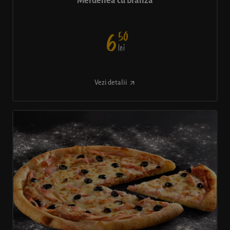
Merdenea cu brânză
50
6
lei
Vezi detalii