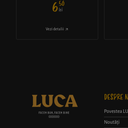
50
6
lei
Vezi detalii
DESPRE N
Povestea L
Noutăți