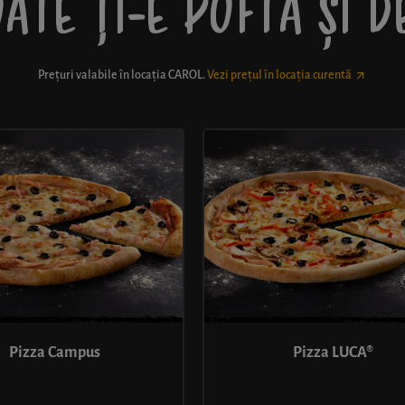
ATE ȚI-E POFTĂ ȘI 
Prețuri valabile în locația
CAROL
.
Vezi prețul în locația curentă
Pizza Campus
Pizza LUCA®