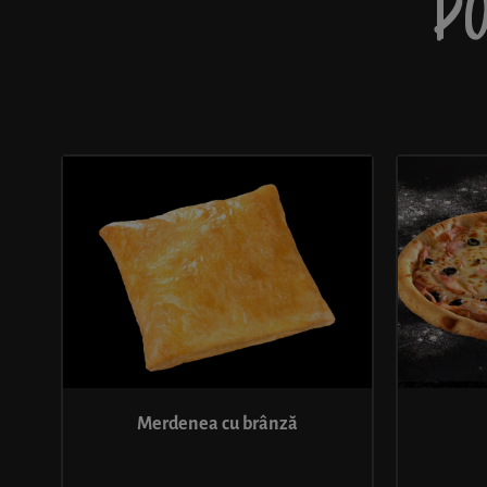
PO
Merdenea cu brânză