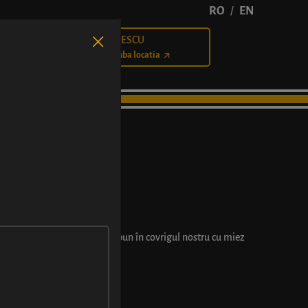
RO
EN
/
BĂLCESCU
Cariere
Schimba locatia
U VIȘINE
) și-a găsit un loc călduț și bun în covrigul nostru cu miez