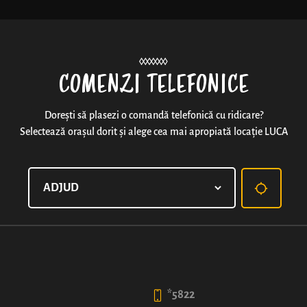
Noutăți
COMENZI TELEFONICE
Dorești să plasezi o comandă telefonică cu ridicare?
Selectează orașul dorit și alege cea mai apropiată locație LUCA
COVRIG CU UMPLUTURĂ C
Gustul dulce-acrișor al umpluturii de vișine (50% fruct
pufos
99
*5822