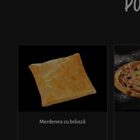
PO
Merdenea cu brânză