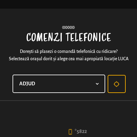
Noutăți
COMENZI TELEFONICE
Dorești să plasezi o comandă telefonică cu ridicare?
Selectează orașul dorit și alege cea mai apropiată locație LUCA
COVRIG CU UMPLUTURĂ 
Rețeta originală LUCA și preferata tuturor – covrig r
întreaga zi.
50
*5822