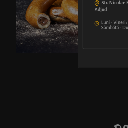
Str. Nicolae B
Adjud
Luni - Vineri:
Sâmbătă - Dum