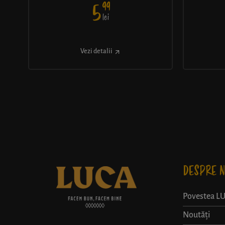
99
5
lei
Vezi detalii
DESPRE N
Povestea L
Noutăți