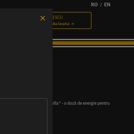
RO
EN
/
BĂLCESCU
Cariere
Schimba locatia
CU NUTELLA®
umen cu miez delicios de Nutella® - o doză de energie pentru