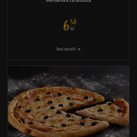
Merdenea cu brânză
50
6
lei
Vezi detalii