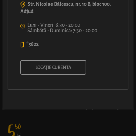
Str. Nicolae Bălcescu, nr. 10 B, bloc 100,
Adjud
Luni - Vineri: 6:30 - 20:00
Sâmbătă - Duminică: 7:30 - 20:00
*5822
COVRIG CU UMPLUTURĂ CU
LOCAȚIE CURENTĂ
NUTELLA®
Rețeta originală LUCA și preferata tuturor – covrig rumen cu
miez delicios de Nutella® - o doză de energie pentru întreaga zi.
5
50