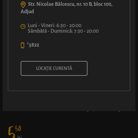
Str. Nicolae Bălcescu, nr. 10 B, bloc 100,
Adjud
Luni - Vineri: 6:30 - 20:00
Sâmbătă - Duminică: 7:30 - 20:00
*5822
COVRIG CU UMPLUTURĂ CU
LOCAȚIE CURENTĂ
NUTELLA®
Rețeta originală LUCA și preferata tuturor – covrig rumen cu
miez delicios de Nutella® - o doză de energie pentru întreaga zi.
5
50