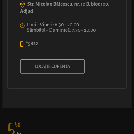
Str. Nicolae Bălcescu, nr. 10 B, bloc 100,
Adjud
Luni - Vineri: 6:30 - 20:00
Sâmbătă - Duminică: 7:30 - 20:00
*5822
COVRIG CU UMPLUTURĂ CU
LOCAȚIE CURENTĂ
NUTELLA®
Rețeta originală LUCA și preferata tuturor – covrig rumen cu
miez delicios de Nutella® - o doză de energie pentru întreaga zi.
5
50