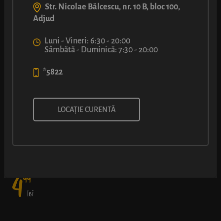
Str. Nicolae Bălcescu, nr. 10 B, bloc 100,
Adjud
Luni - Vineri: 6:30 - 20:00
Sâmbătă - Duminică: 7:30 - 20:00
*5822
COVRIG CU CAȘCAVAL
LOCAȚIE CURENTĂ
Atenție, creează dependență: aluat pufos de covrig și o crustă
rumenă, ușor crocantă și foarte aromată de cașcaval.
4
99
lei