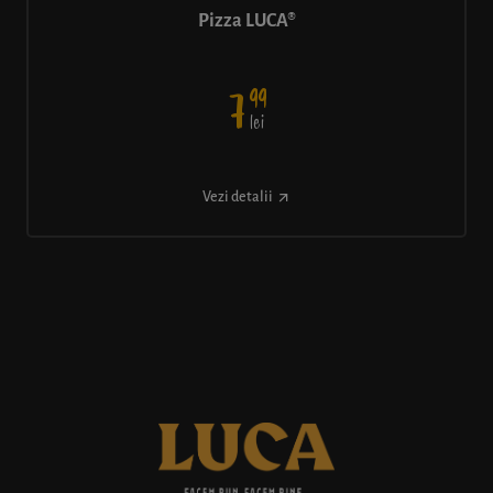
Pizza LUCA®
99
7
lei
Vezi detalii