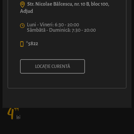
Str. Nicolae Bălcescu, nr. 10 B, bloc 100,
Adjud
Luni - Vineri: 6:30 - 20:00
Sâmbătă - Duminică: 7:30 - 20:00
*5822
COVRIG CU CAȘCAVAL
LOCAȚIE CURENTĂ
Atenție, creează dependență: aluat pufos de covrig și o crustă
rumenă, ușor crocantă și foarte aromată de cașcaval.
4
99
lei