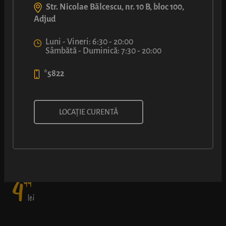
Str. Nicolae Bălcescu, nr. 10 B, bloc 100,
Adjud
Luni - Vineri: 6:30 - 20:00
Sâmbătă - Duminică: 7:30 - 20:00
*5822
COVRIG CU CAȘCAVAL
LOCAȚIE CURENTĂ
Atenție, creează dependență: aluat pufos de covrig și o crustă
rumenă, ușor crocantă și foarte aromată de cașcaval.
4
99
lei