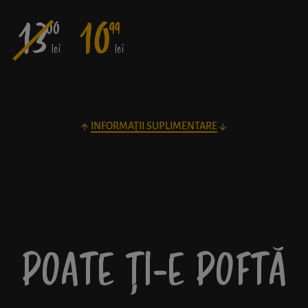
13
10
00
99
lei
lei
INFORMAȚII SUPLIMENTARE
POATE ȚI-E POFTĂ