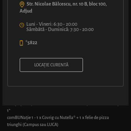
Str. Nicolae Bălcescu, nr. 10 B, bloc 100,
Adjud
Luni - Vineri: 6:30 - 20:00
Sâmbătă - Duminică: 7:30 - 20:00
*5822
comBUNație®: Covrig cu
LOCAȚIE CURENTĂ
Nutella® + felie pizza
* Oferta este valabilă pentru toate tipurile de pizza triunghi din
locație și se aplică doar dacă se comandă explicit „comBUNația
1”
comBUNație 1 - 1 x Covrig cu Nutella® + 1 x felie de pizza
triunghi (Campus sau LUCA)