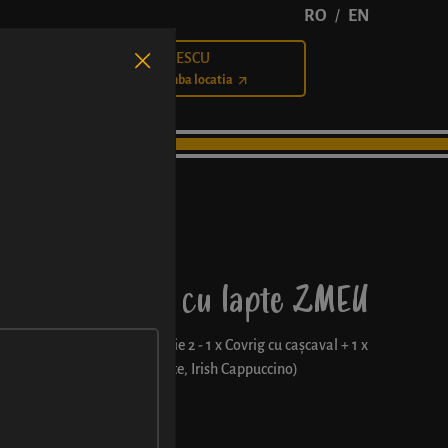
RO
EN
/
BĂLCESCU
Cariere
Schimba locatia
șcaval + cafea cu lapte ZMEU
„comBUNația 2”: comBUNație 2 - 1 x Covrig cu cașcaval + 1 x
lapte, Cappuccino, Flat White, Irish Cappuccino)