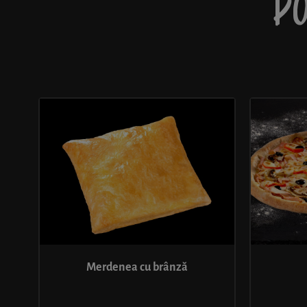
PO
Merdenea cu brânză