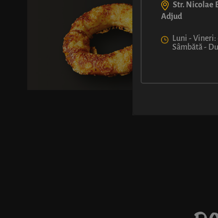
Str. Nicolae B
Adjud
Luni - Vineri:
Sâmbătă - Dum