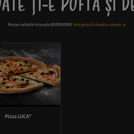
ATE ȚI-E POFTĂ ȘI 
Prețuri valabile în locația
BURDUJENI
.
Vezi prețul în locația curentă
Pizza LUCA®