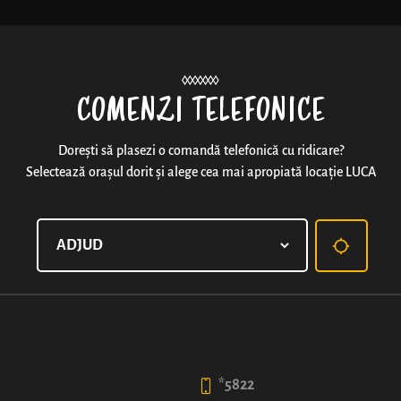
Noutăți
COMENZI TELEFONICE
Dorești să plasezi o comandă telefonică cu ridicare?
Selectează orașul dorit și alege cea mai apropiată locație LUCA
comBUNație: Covrig cu ca
*Oferta este valabilă doar dacă se comandă explicit 
cafea cu lapte ZMEU® (Espresso Macchiato, Cafea cu 
*5822