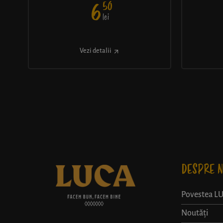
50
6
lei
Vezi detalii
DESPRE N
Povestea L
Noutăți