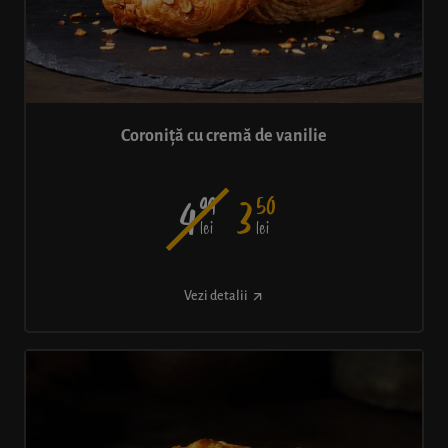
Coroniță cu cremă de vanilie
99
50
4
3
lei
lei
Vezi detalii