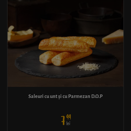
Saleuri cu unt și cu Parmezan D.O.P
99
7
lei