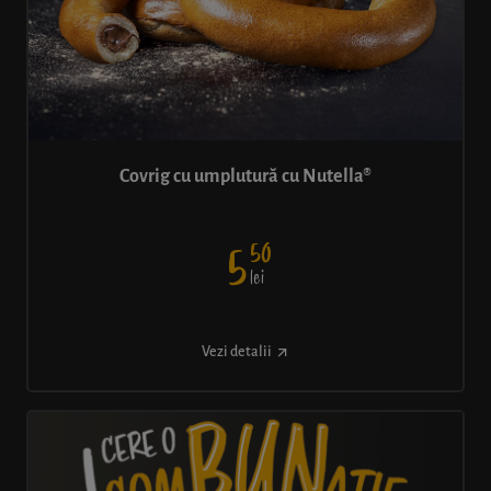
Covrig cu umplutură cu Nutella®
50
5
lei
Vezi detalii