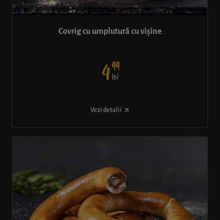
Covrig cu umplutură cu vișine
99
4
lei
Vezi detalii