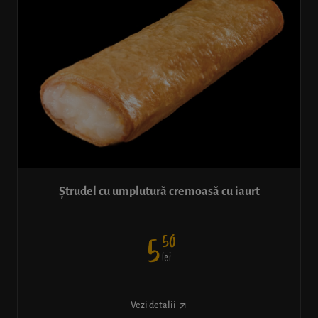
Ștrudel cu umplutură cremoasă cu iaurt
50
5
lei
Vezi detalii