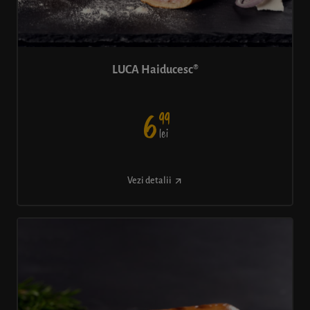
LUCA Haiducesc®
99
6
lei
Vezi detalii