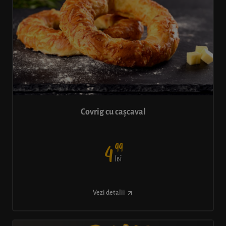
Covrig cu cașcaval
99
4
lei
Vezi detalii