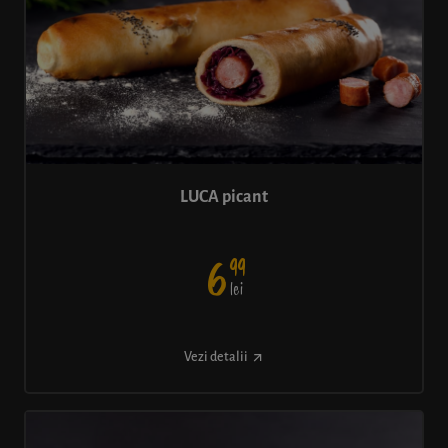
LUCA picant
99
6
lei
Vezi detalii