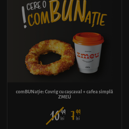
comBUNație: Covrig cu cașcaval + cafea simplă
ZMEU
49
99
10
7
lei
lei