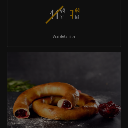
49
99
11
7
lei
lei
Vezi detalii