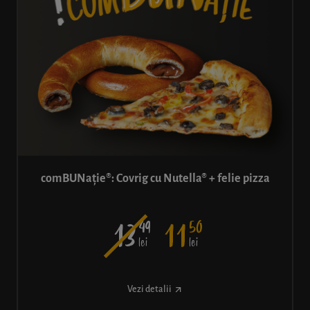
comBUNație®: Covrig cu Nutella® + felie pizza
49
50
13
11
lei
lei
Vezi detalii