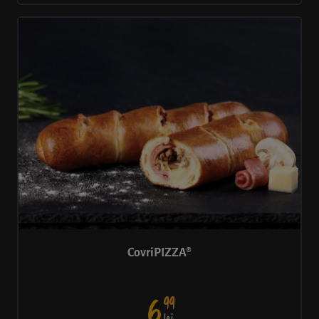
CovriPIZZA®
99
6