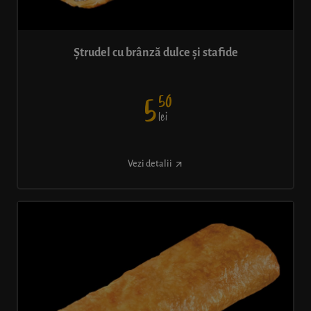
Ștrudel cu brânză dulce și stafide
50
5
lei
Vezi detalii