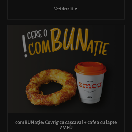
Vezi detalii
comBUNație: Covrig cu cașcaval + cafea cu lapte
ZMEU