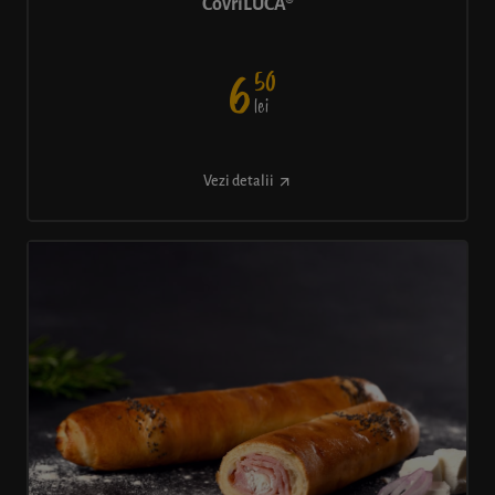
CovriLUCA®
50
6
lei
Vezi detalii