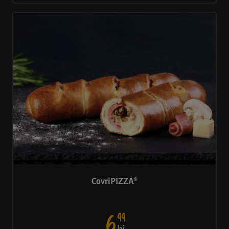
CovriPIZZA®
99
6