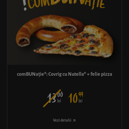
comBUNație®: Covrig cu Nutella® + felie pizza
00
99
13
10
lei
lei
Vezi detalii