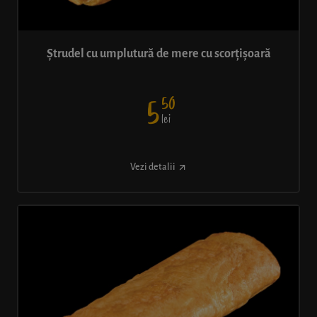
Ștrudel cu umplutură de mere cu scorțișoară
50
5
lei
Vezi detalii