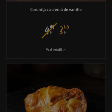
Coroniță cu cremă de vanilie
99
50
4
3
lei
lei
Vezi detalii