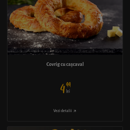
Covrig cu cașcaval
99
4
lei
Vezi detalii