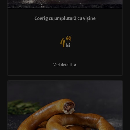
Covrig cu umplutură cu vișine
99
4
lei
Vezi detalii