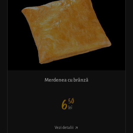
Merdenea cu brânză
50
6
lei
Vezi detalii