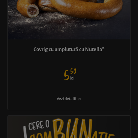
Covrig cu umplutură cu Nutella®
50
5
lei
Vezi detalii