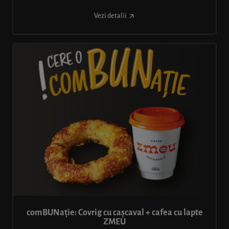
Vezi detalii
comBUNație: Covrig cu cașcaval + cafea cu lapte
ZMEU