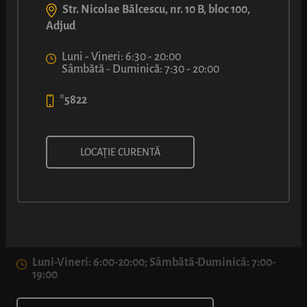
Str. Nicolae Bălcescu, nr. 10 B, bloc 100,
Adjud
Luni - Vineri: 6:30 - 20:00
Sâmbătă - Duminică: 7:30 - 20:00
*5822
LOCAȚIE CURENTĂ
str. Aron Pumnul, Nr. 3, Făgăraș, Făgăraș
*5822
Luni-Vineri: 6:00-20:00; Sâmbătă-Duminică: 7:00-
19:00