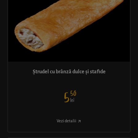
Ștrudel cu brânză dulce și stafide
50
5
lei
Vezi detalii