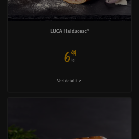
LUCA Haiducesc®
99
6
lei
Vezi detalii