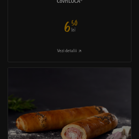
CovriLUCA®
50
6
lei
Vezi detalii