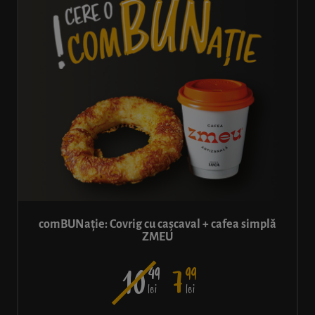
comBUNație: Covrig cu cașcaval + cafea simplă
ZMEU
49
99
10
7
lei
lei