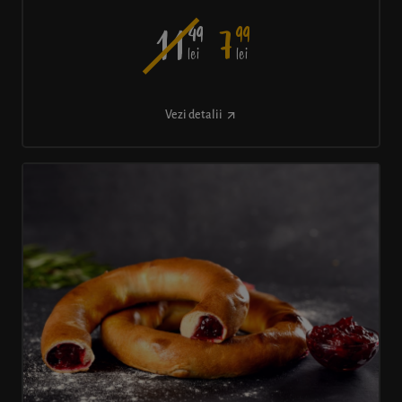
49
99
11
7
lei
lei
Vezi detalii