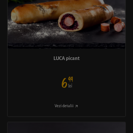
LUCA picant
99
6
lei
Vezi detalii