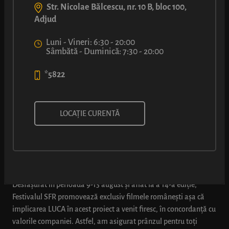
SERILE FILMULUI
Str. Nicolae Bălcescu, nr. 10 B, bloc 100,
Adjud
Luni - Vineri: 6:30 - 20:00
Sâmbătă - Duminică: 7:30 - 20:00
ROMÂNESC DE LA
*5822
IAȘI
LOCAȚIE CURENTĂ
09 august 2023
Desfășurat în perioada 9-13 august și aflat la a 14-a ediție,
Festivalul SFR promovează exclusiv filmele românești așa că
implicarea LUCA în acest proiect a venit firesc, în concordanță cu
valorile companiei. Astfel, am asigurat prânzul pentru toți