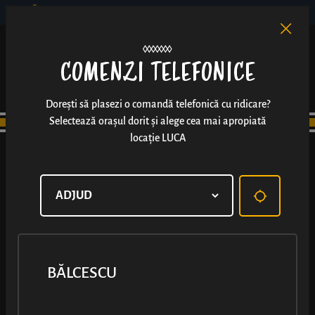
BĂLCESCU
RO
EN
/
COMENZI TELEFONICE
Dorești să plasezi o comandă telefonică cu ridicare?
Selectează orașul dorit și alege cea mai apropiată
locație LUCA
LUCA PARTENERUL
FESTIVALULUI
BĂLCESCU