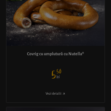
Covrig cu umplutură cu Nutella®
50
5
lei
Vezi detalii