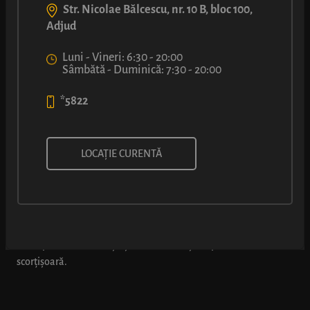
Str. Nicolae Bălcescu, nr. 10 B, bloc 100,
Adjud
Luni - Vineri: 6:30 - 20:00
Sâmbătă - Duminică: 7:30 - 20:00
*5822
ȘTRUDEL CU UMPLUTURĂ DE
LOCAȚIE CURENTĂ
MERE CU SCORȚIȘOARĂ
Aluat fin de patiserie și umplutură cu peste 65% fruct – un dulce
clasic pe care îl recunoști și cu ochii închiși, după aroma de
scorțișoară.