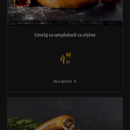
Covrig cu umplutură cu vișine
99
4
lei
Vezi detalii