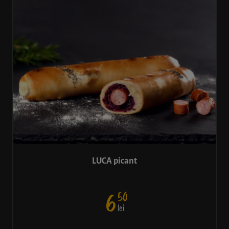
LUCA picant
50
6
lei