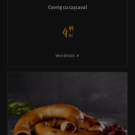
Covrig cu cașcaval
99
4
lei
Vezi detalii