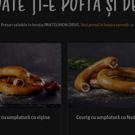
ATE ȚI-E POFTĂ ȘI 
Prețuri valabile în locația
PANTELIMON DRIVE
.
Vezi prețul în locația curentă
 cu umplutură cu vișine
Covrig cu umplutură cu Nut