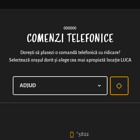
Noutăți
COMENZI TELEFONICE
Dorești să plasezi o comandă telefonică cu ridicare?
Selectează orașul dorit și alege cea mai apropiată locație LUCA
ȘTRUDEL CU UMPLUTURĂ 
Aluat fin de patiserie și umplutură cu peste 65% fruct –
aroma de scorțișoară.
*5822