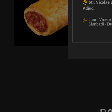
Str. Nicolae B
Adjud
Luni - Vineri:
Sâmbătă - Dum