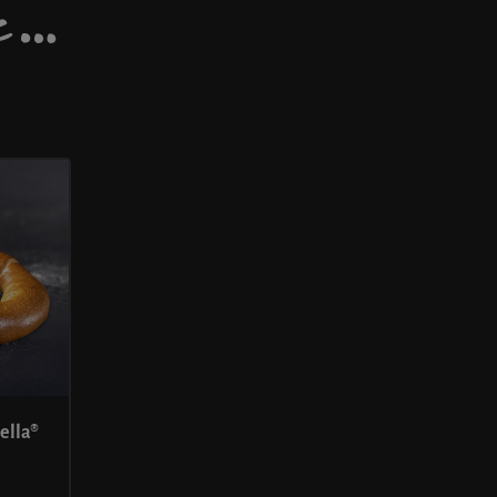
DE…
ella®