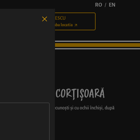
RO
EN
/
BĂLCESCU
Cariere
Schimba locatia
DE MERE CU SCORȚIȘOARĂ
 un dulce clasic pe care îl recunoști și cu ochii închiși, după