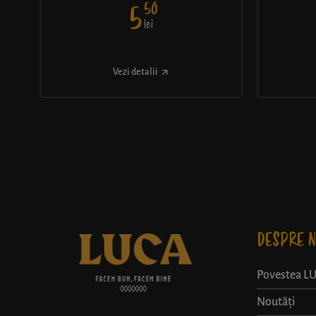
50
5
lei
Vezi detalii
DESPRE N
Povestea L
Noutăți