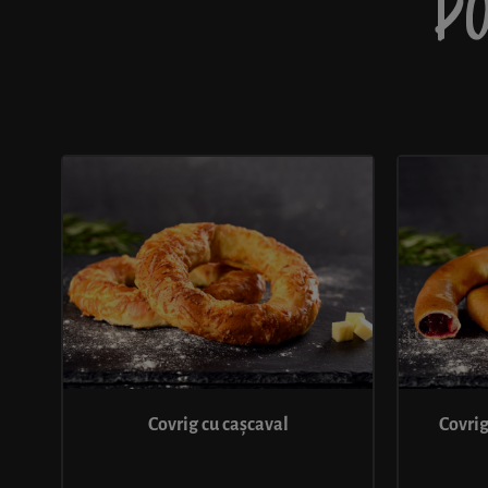
PO
Covrig cu cașcaval
Covrig