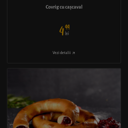
Covrig cu cașcaval
99
4
lei
Vezi detalii