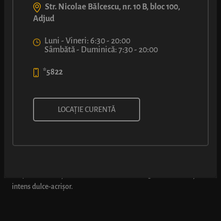
Str. Nicolae Bălcescu, nr. 10 B, bloc 100,
Adjud
Luni - Vineri: 6:30 - 20:00
Sâmbătă - Duminică: 7:30 - 20:00
*5822
ȘTRUDEL CU UMPLUTURĂ CU
LOCAȚIE CURENTĂ
VIȘINE
Folosim mereu numai ingrediente de calitate – de exemplu, în
umplutura de vișine avem 50% fruct, de aici gustul natural și
intens dulce-acrișor.