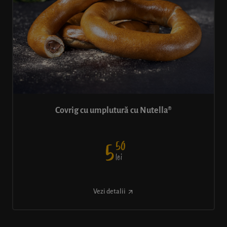
Covrig cu umplutură cu Nutella®
50
5
lei
Vezi detalii