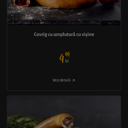
Covrig cu umplutură cu vișine
99
4
lei
Vezi detalii