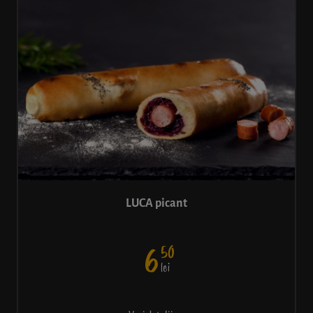
LUCA picant
50
6
lei