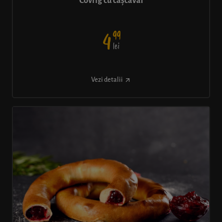
Covrig cu cașcaval
99
4
lei
Vezi detalii