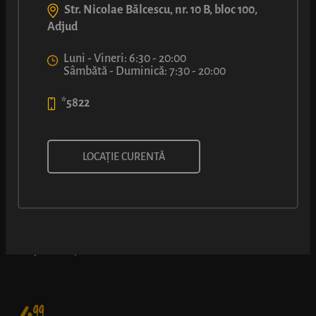
Str. Nicolae Bălcescu, nr. 10 B, bloc 100,
Adjud
Luni - Vineri: 6:30 - 20:00
Sâmbătă - Duminică: 7:30 - 20:00
*5822
ȘTRUDEL CU UMPLUTURĂ
LOCAȚIE CURENTĂ
CREMOASĂ CU IAURT
Combinație delicioasă între gustul dulce al foietajului și cel
acrișor al umpluturii cu iaurt - nu e de mirare că e atât de iubit.
99