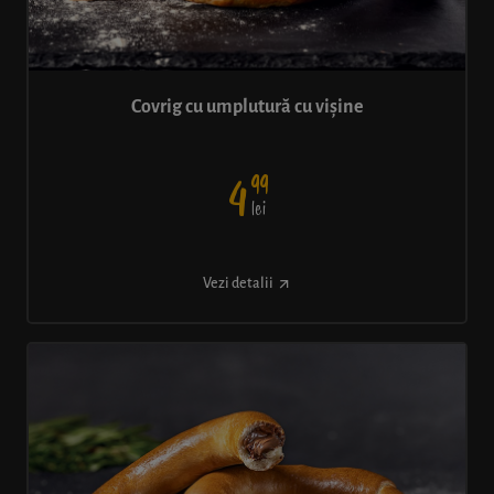
Covrig cu umplutură cu vișine
99
4
lei
Vezi detalii