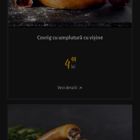
Covrig cu umplutură cu vișine
99
4
lei
Vezi detalii