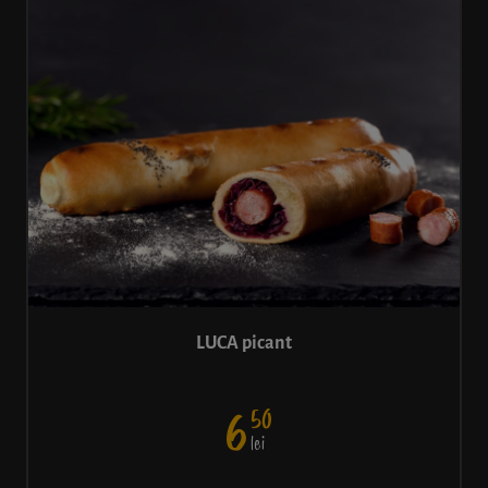
LUCA picant
50
6
lei