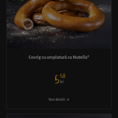
Covrig cu umplutură cu Nutella®
50
5
lei
Vezi detalii