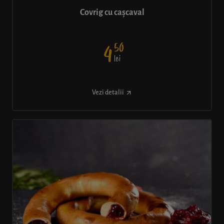
Covrig cu cașcaval
50
4
lei
Vezi detalii