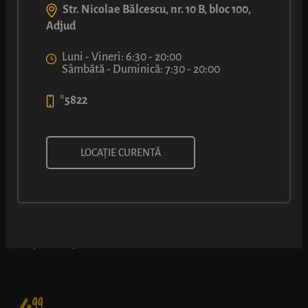
Str. Nicolae Bălcescu, nr. 10 B, bloc 100,
Adjud
Luni - Vineri: 6:30 - 20:00
Sâmbătă - Duminică: 7:30 - 20:00
*5822
ȘTRUDEL CU UMPLUTURĂ
LOCAȚIE CURENTĂ
CREMOASĂ CU IAURT
Combinație delicioasă între gustul dulce al foietajului și cel
acrișor al umpluturii cu iaurt - nu e de mirare că e atât de iubit.
99