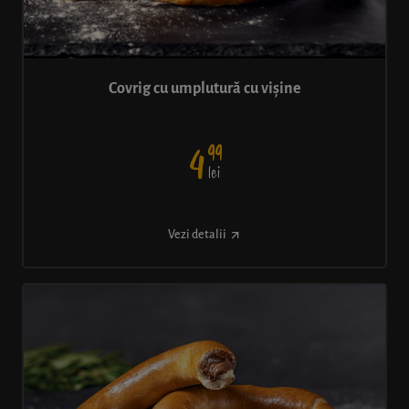
Covrig cu umplutură cu vișine
99
4
lei
Vezi detalii