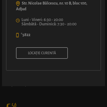
Str. Nicolae Bălcescu, nr. 10 B, bloc 100,
Adjud
Luni - Vineri: 6:30 - 20:00
Sâmbătă - Duminică: 7:30 - 20:00
*5822
ȘTRUDEL CU UMPLUTURĂ
LOCAȚIE CURENTĂ
CREMOASĂ CU IAURT
Combinație delicioasă între gustul dulce al foietajului și cel
acrișor al umpluturii cu iaurt - nu e de mirare că e atât de iubit.
50