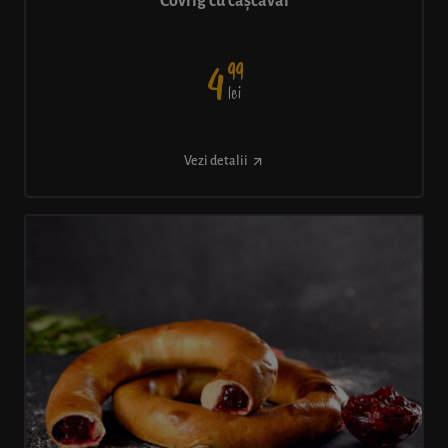
Covrig cu cașcaval
99
4
lei
Vezi detalii