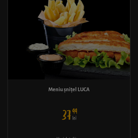
Meniu șnițel LUCA
99
37
lei