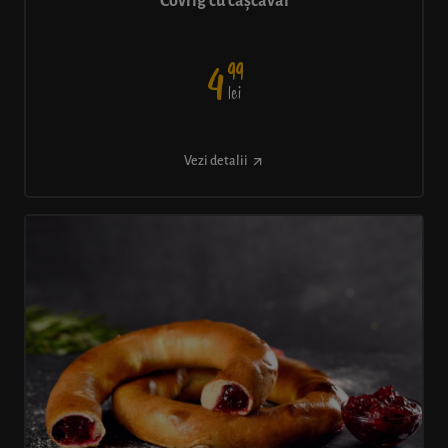
Covrig cu cașcaval
99
4
lei
Vezi detalii