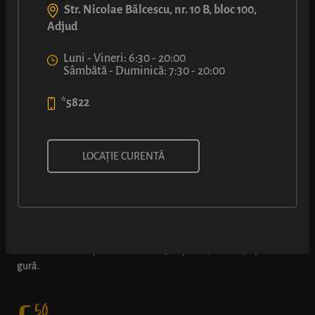
Str. Nicolae Bălcescu, nr. 10 B, bloc 100,
Adjud
Luni - Vineri: 6:30 - 20:00
Sâmbătă - Duminică: 7:30 - 20:00
*5822
ȘTRUDEL CU CREMĂ CU
LOCAȚIE CURENTĂ
DOVLEAC
Din cel mai dulce soi de dovleac plăcintar, umplutura asta în
care se simt bucățele moi de fruct pur și simplu se topește în
gură.
50