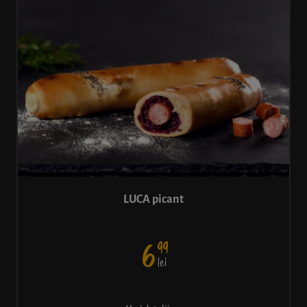
LUCA picant
99
6
lei