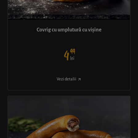
Covrig cu umplutură cu vișine
99
4
lei
Vezi detalii