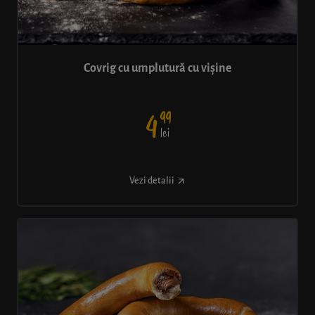
Covrig cu umplutură cu vișine
99
4
lei
Vezi detalii