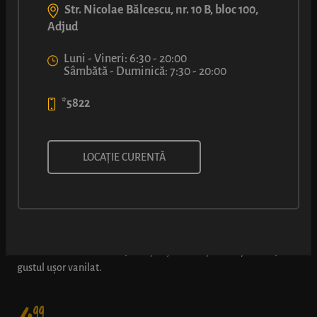
Str. Nicolae Bălcescu, nr. 10 B, bloc 100,
Adjud
Luni - Vineri: 6:30 - 20:00
Sâmbătă - Duminică: 7:30 - 20:00
*5822
ȘTRUDEL CU BRÂNZĂ DULCE ȘI
LOCAȚIE CURENTĂ
STAFIDE
Îl recunoști ușor, după umplutura de brânză dulce și stafide
rumenită la cele două capete. Și-l ții minte și mai ușor – după
gustul ușor vanilat.
99