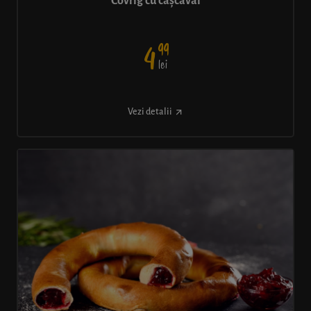
Covrig cu cașcaval
99
4
lei
Vezi detalii