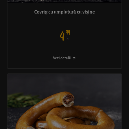
Covrig cu umplutură cu vișine
99
4
lei
Vezi detalii