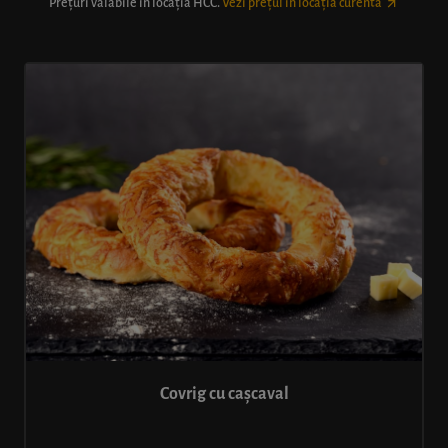
Prețuri valabile în locația
HCC
.
Vezi prețul în locația curentă
Covrig cu cașcaval