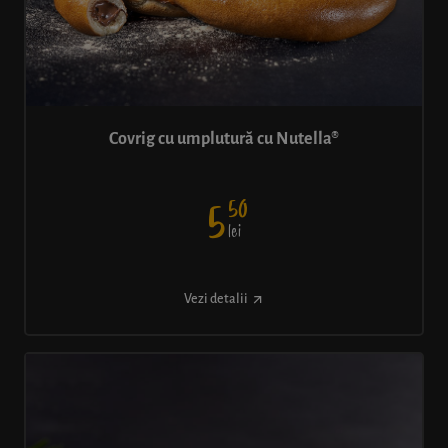
Covrig cu umplutură cu Nutella®
50
5
lei
Vezi detalii