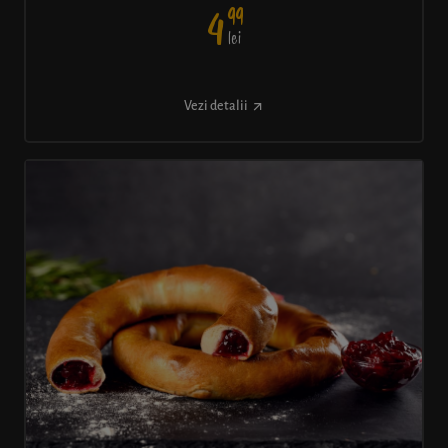
99
4
lei
Vezi detalii