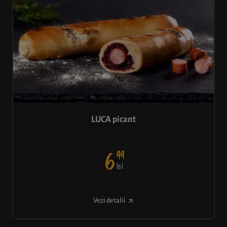
LUCA picant
99
6
lei
Vezi detalii