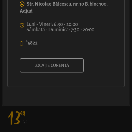
Str. Nicolae Bălcescu, nr. 10 B, bloc 100,
Adjud
Luni - Vineri: 6:30 - 20:00
Sâmbătă - Duminică: 7:30 - 20:00
*5822
SANDVIȘ CU ȘUNCĂ DE CURCAN
LOCAȚIE CURENTĂ
O baghetă cu crustă aurie, ușor crocantă, și miez pufos, cremă
de brânză, șuncă fină din piept de curcan, roșii proaspete și
salată verde.
13
99
lei