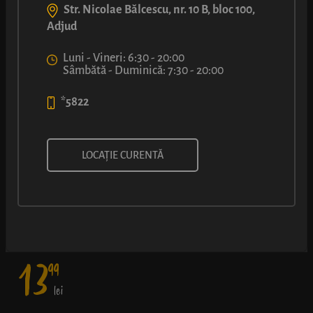
Str. Nicolae Bălcescu, nr. 10 B, bloc 100,
Adjud
Luni - Vineri: 6:30 - 20:00
Sâmbătă - Duminică: 7:30 - 20:00
*5822
SANDVIȘ CU ȘUNCĂ DE CURCAN
LOCAȚIE CURENTĂ
O baghetă cu crustă aurie, ușor crocantă, și miez pufos, cremă
de brânză, șuncă fină din piept de curcan, roșii proaspete și
salată verde.
13
99
lei