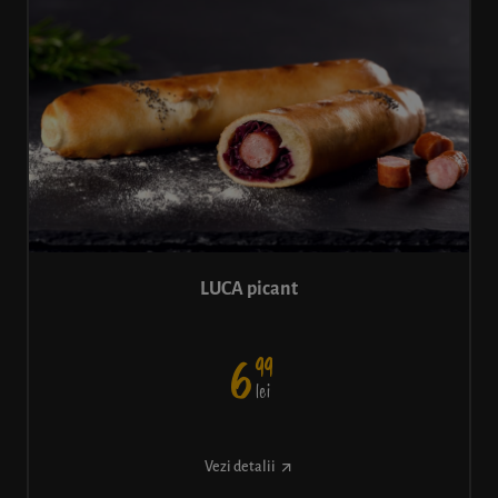
LUCA picant
99
6
lei
Vezi detalii