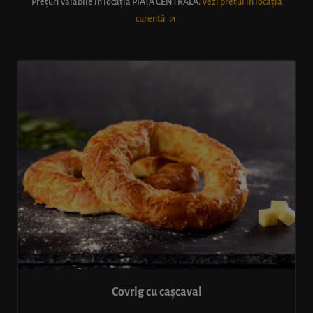
Prețuri valabile în locația
PIAȚA CENTRALĂ
.
Vezi prețul în locația
curentă
Covrig cu cașcaval