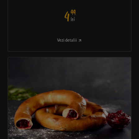
99
4
lei
Vezi detalii