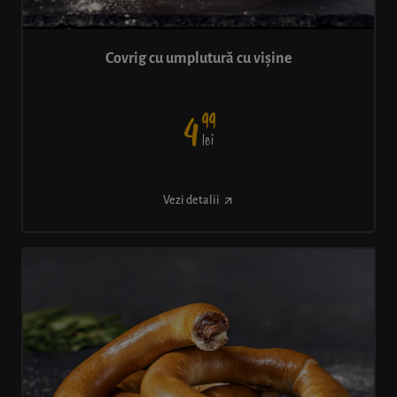
Covrig cu umplutură cu vișine
99
4
lei
Vezi detalii