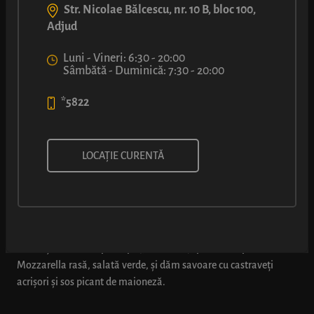
Str. Nicolae Bălcescu, nr. 10 B, bloc 100,
Adjud
Luni - Vineri: 6:30 - 20:00
Sâmbătă - Duminică: 7:30 - 20:00
*5822
SANDVIȘ CU FILE DE PIEPT DE
LOCAȚIE CURENTĂ
PUI (SOS PICANT)
Chiflă cu miez aerat și crustă aurie, coaptă pe loc, umplută cu
cubulețe din file de pui copt (98% carne), peste care presărăm
Mozzarella rasă, salată verde, și dăm savoare cu castraveți
acrișori și sos picant de maioneză.