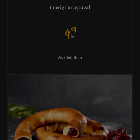
Covrig cu cașcaval
99
4
lei
Vezi detalii