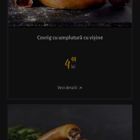
Covrig cu umplutură cu vișine
99
4
lei
Vezi detalii