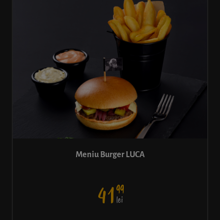
Meniu Burger LUCA
99
41
lei