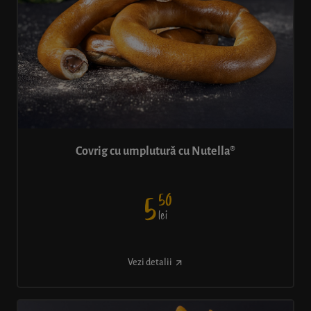
Covrig cu umplutură cu Nutella®
50
5
lei
Vezi detalii