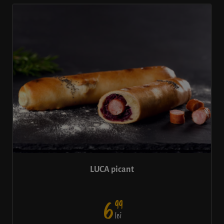
LUCA picant
99
6
lei