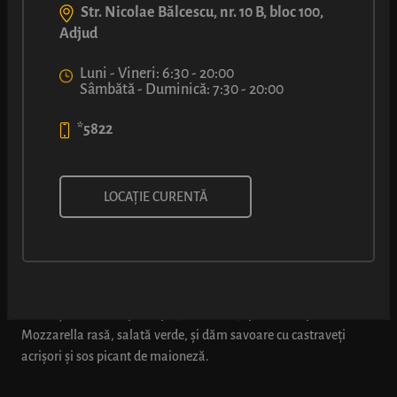
Str. Nicolae Bălcescu, nr. 10 B, bloc 100,
Adjud
Luni - Vineri: 6:30 - 20:00
Sâmbătă - Duminică: 7:30 - 20:00
*5822
SANDVIȘ CU FILE DE PIEPT DE
LOCAȚIE CURENTĂ
PUI (SOS PICANT)
Chiflă cu miez aerat și crustă aurie, coaptă pe loc, umplută cu
cubulețe din file de pui copt (98% carne), peste care presărăm
Mozzarella rasă, salată verde, și dăm savoare cu castraveți
acrișori și sos picant de maioneză.