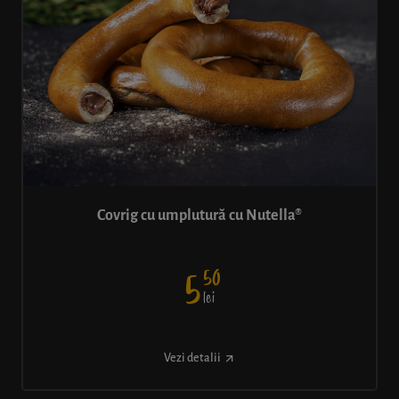
Covrig cu umplutură cu Nutella®
50
5
lei
Vezi detalii