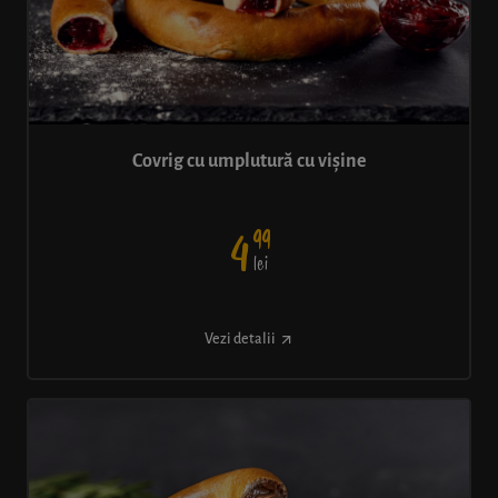
Covrig cu umplutură cu vișine
99
4
lei
Vezi detalii