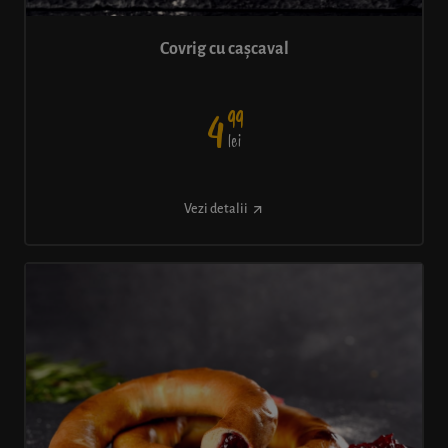
Covrig cu cașcaval
99
4
lei
Vezi detalii