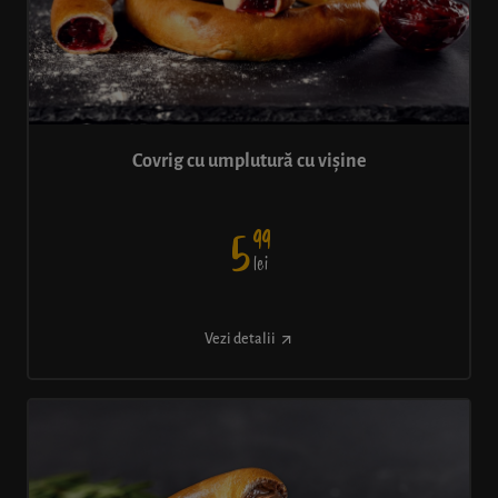
Covrig cu umplutură cu vișine
99
5
lei
Vezi detalii