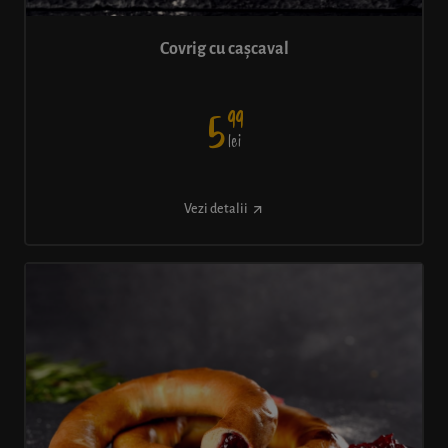
Covrig cu cașcaval
99
5
lei
Vezi detalii