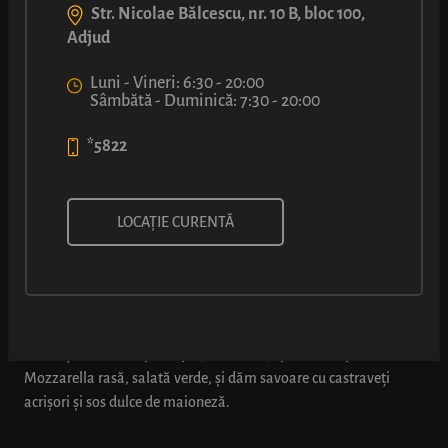
Str. Nicolae Bălcescu, nr. 10 B, bloc 100,
Adjud
Luni - Vineri: 6:30 - 20:00
Sâmbătă - Duminică: 7:30 - 20:00
*5822
SANDVIȘ CU FILE DE PIEPT DE
LOCAȚIE CURENTĂ
PUI (SOS DULCE)
Chiflă cu miez aerat și crustă aurie, coaptă pe loc, umplută cu
cubulețe din file de pui copt (98% carne), peste care presărăm
Mozzarella rasă, salată verde, și dăm savoare cu castraveți
acrișori și sos dulce de maioneză.