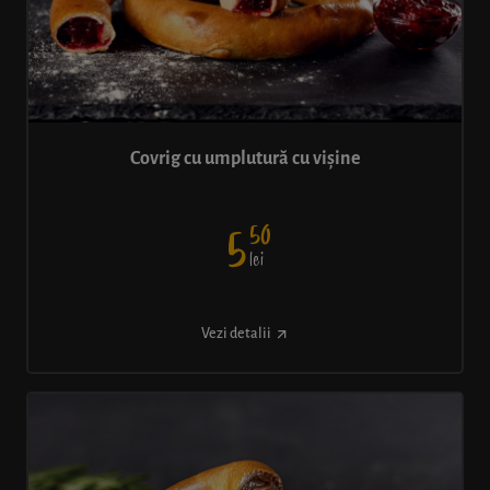
Covrig cu umplutură cu vișine
50
5
lei
Vezi detalii