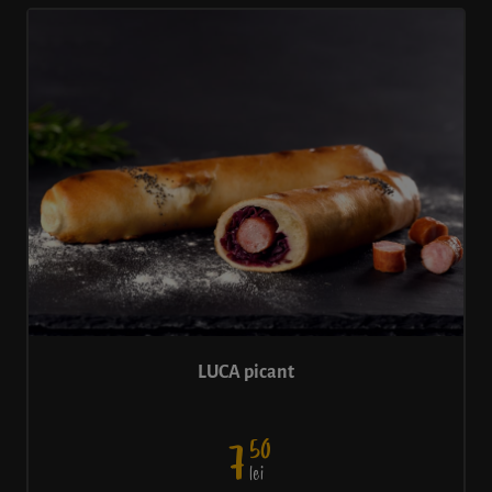
LUCA picant
50
7
lei