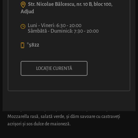
Str. Nicolae Bălcescu, nr. 10 B, bloc 100,
Adjud
Luni - Vineri: 6:30 - 20:00
Sâmbătă - Duminică: 7:30 - 20:00
*5822
SANDVIȘ CU FILE DE PIEPT DE
LOCAȚIE CURENTĂ
PUI (SOS DULCE)
Chiflă cu miez aerat și crustă aurie, coaptă pe loc, umplută cu
cubulețe din file de pui copt (98% carne), peste care presărăm
Mozzarella rasă, salată verde, și dăm savoare cu castraveți
acrișori și sos dulce de maioneză.