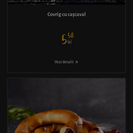
Covrig cu cașcaval
50
5
lei
Vezi detalii