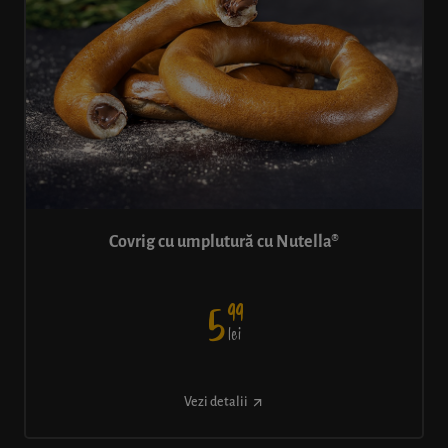
Covrig cu umplutură cu Nutella®
99
5
lei
Vezi detalii