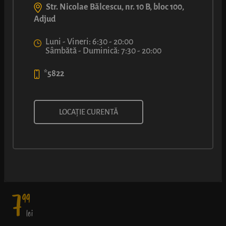
Str. Nicolae Bălcescu, nr. 10 B, bloc 100,
Adjud
Luni - Vineri: 6:30 - 20:00
Sâmbătă - Duminică: 7:30 - 20:00
*5822
SALEURI CU UNT ȘI CU
LOCAȚIE CURENTĂ
PARMEZAN D.O.P
7
99
lei