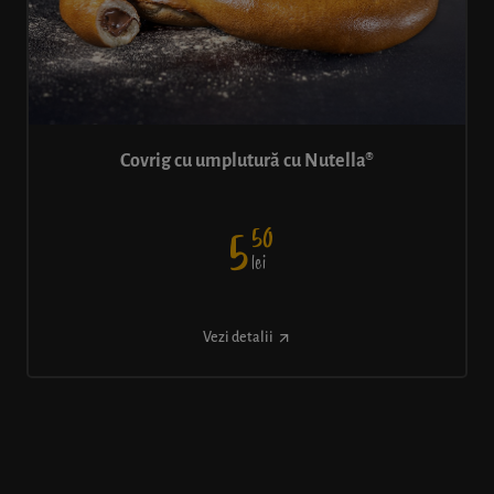
Covrig cu umplutură cu Nutella®
50
5
lei
Vezi detalii