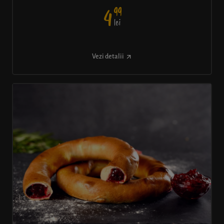
99
4
lei
Vezi detalii