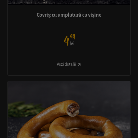
Covrig cu umplutură cu vișine
99
4
lei
Vezi detalii